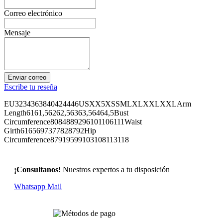
Correo electrónico
Mensaje
Enviar correo
Escribe tu reseña
EU3234363840424446USXX5XSSMLXLXXLXXLArm
Length6161,56262,56363,56464,5Bust
Circumference8084889296101106111Waist
Girth6165697377828792Hip
Circumference87919599103108113118
¡Consultanos!
Nuestros expertos a tu disposición
Whatsapp
Mail