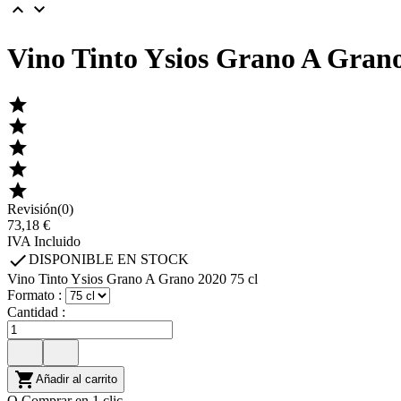


Vino Tinto Ysios Grano A Grano





Revisión(0)
73,18 €
IVA Incluido

DISPONIBLE EN STOCK
Vino Tinto Ysios Grano A Grano 2020 75 cl
Formato :
Cantidad :

Añadir al carrito
O Comprar en 1 clic