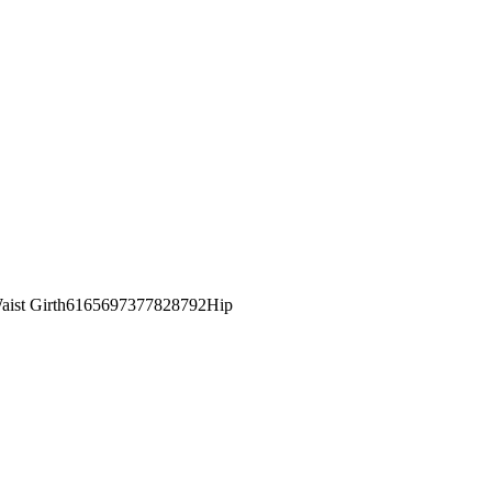
st Girth6165697377828792Hip