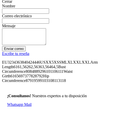
Cerrar
Nombre
Correo electrónico
Mensaje
Enviar correo
Escribe tu reseña
EU3234363840424446USXX5XSSMLXLXXLXXLArm
Length6161,56262,56363,56464,5Bust
Circumference8084889296101106111Waist
Girth6165697377828792Hip
Circumference87919599103108113118
¡Consultanos!
Nuestros expertos a tu disposición
Whatsapp
Mail