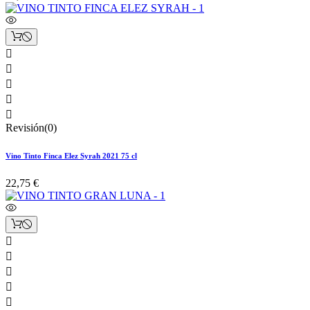





Revisión(0)
Vino Tinto Finca Elez Syrah 2021 75 cl
22,75 €




