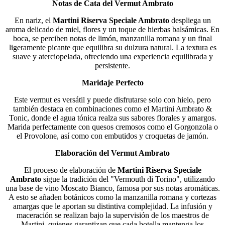
Notas de Cata del Vermut Ambrato
En nariz, el
Martini Riserva Speciale Ambrato
despliega un
aroma delicado de miel, flores y un toque de hierbas balsámicas. En
boca, se perciben notas de limón, manzanilla romana y un final
ligeramente picante que equilibra su dulzura natural. La textura es
suave y aterciopelada, ofreciendo una experiencia equilibrada y
persistente.
Maridaje Perfecto
Este vermut es versátil y puede disfrutarse solo con hielo, pero
también destaca en combinaciones como el Martini Ambrato &
Tonic, donde el agua tónica realza sus sabores florales y amargos.
Marida perfectamente con quesos cremosos como el Gorgonzola o
el Provolone, así como con embutidos y croquetas de jamón.
Elaboración del Vermut Ambrato
El proceso de elaboración de
Martini Riserva Speciale
Ambrato
sigue la tradición del "Vermouth di Torino", utilizando
una base de vino Moscato Bianco, famosa por sus notas aromáticas.
A esto se añaden botánicos como la manzanilla romana y cortezas
amargas que le aportan su distintiva complejidad. La infusión y
maceración se realizan bajo la supervisión de los maestros de
Martini, quienes garantizan que cada botella mantenga los