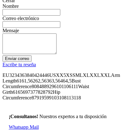
Cerrar
Nombre
Correo electrónico
Mensaje
Enviar correo
Escribe tu reseña
EU3234363840424446USXX5XSSMLXLXXLXXLArm
Length6161,56262,56363,56464,5Bust
Circumference8084889296101106111Waist
Girth6165697377828792Hip
Circumference87919599103108113118
¡Consultanos!
Nuestros expertos a tu disposición
Whatsapp
Mail