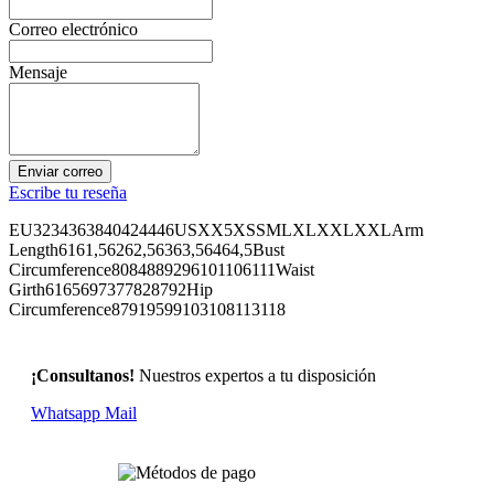
Correo electrónico
Mensaje
Enviar correo
Escribe tu reseña
EU3234363840424446USXX5XSSMLXLXXLXXLArm
Length6161,56262,56363,56464,5Bust
Circumference8084889296101106111Waist
Girth6165697377828792Hip
Circumference87919599103108113118
¡Consultanos!
Nuestros expertos a tu disposición
Whatsapp
Mail