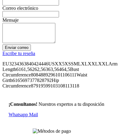
Correo electrónico
Mensaje
Enviar correo
Escribe tu reseña
EU3234363840424446USXX5XSSMLXLXXLXXLArm
Length6161,56262,56363,56464,5Bust
Circumference8084889296101106111Waist
Girth6165697377828792Hip
Circumference87919599103108113118
¡Consultanos!
Nuestros expertos a tu disposición
Whatsapp
Mail