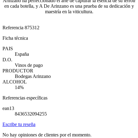
Arinzano ha perfeccionado el arte de capturar la esencia de su terroir
en cada botella, y A De Arinzano es una prueba de su dedicación y
maestría en la viticultura.
Referencia
875312
Ficha técnica
PAIS
España
D.O.
Vinos de pago
PRODUCTOR
Bodegas Arinzano
ALCOHOL
14%
Referencias específicas
ean13
8436532094255
Escribe tu reseña
No hay opiniones de clientes por el momento.