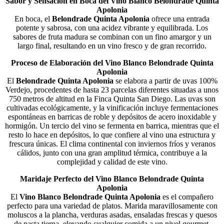
Sabor y Sensación en Boca del Vino Blanco Belondrade Quinta
Apolonia
En boca, el
Belondrade Quinta Apolonia
ofrece una entrada
potente y sabrosa, con una acidez vibrante y equilibrada. Los
sabores de fruta madura se combinan con un fino amargor y un
largo final, resultando en un vino fresco y de gran recorrido.
Proceso de Elaboración del Vino Blanco Belondrade Quinta
Apolonia
El
Belondrade Quinta Apolonia
se elabora a partir de uvas 100%
Verdejo, procedentes de hasta 23 parcelas diferentes situadas a unos
750 metros de altitud en la Finca Quinta San Diego. Las uvas son
cultivadas ecológicamente, y la vinificación incluye fermentaciones
espontáneas en barricas de roble y depósitos de acero inoxidable y
hormigón. Un tercio del vino se fermenta en barrica, mientras que el
resto lo hace en depósitos, lo que confiere al vino una estructura y
frescura únicas. El clima continental con inviernos fríos y veranos
cálidos, junto con una gran amplitud térmica, contribuye a la
complejidad y calidad de este vino​.
Maridaje Perfecto del Vino Blanco Belondrade Quinta
Apolonia
El
Vino Blanco Belondrade Quinta Apolonia
es el compañero
perfecto para una variedad de platos. Marida maravillosamente con
moluscos a la plancha, verduras asadas, ensaladas frescas y quesos
de pasta tierna, elevando cualquier comida a un nivel gourmet​.