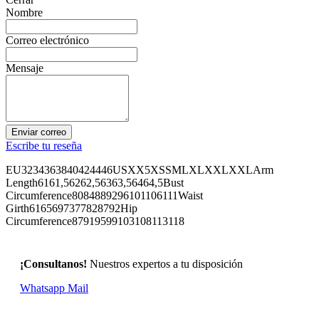
Nombre
Correo electrónico
Mensaje
Enviar correo
Escribe tu reseña
EU3234363840424446USXX5XSSMLXLXXLXXLArm
Length6161,56262,56363,56464,5Bust
Circumference8084889296101106111Waist
Girth6165697377828792Hip
Circumference87919599103108113118
¡Consultanos!
Nuestros expertos a tu disposición
Whatsapp
Mail