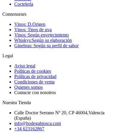
Coctelería
Connosseurs
Vinos: D.Origen
Vinos: Tipos de uva
Vinos: Según envejecimiento
Whiskys:Según su elaboración
Ginebras: Según su perfil de sabor
Legal
Aviso legal
Políticas de cookies
Políticas de privacidad
Condiciones de venta
Quienes somos
Contacte con nosotros
Nuestra Tienda
Calle Doctor Serrano Nº 20, CP 46004,Valencia
(España)
info@bodegabiosca.com
+34 623162867