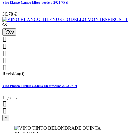
Vino Blanco Campo Eliseo Verdejo 2021 75 cl
36,78 €





Revisión(0)
Vino Blanco Tilenus Godello Monteseiros 2023 75 cl
11,61 €


×