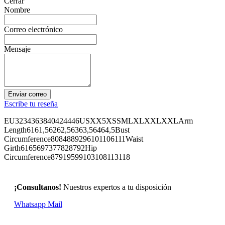
Cerrar
Nombre
Correo electrónico
Mensaje
Enviar correo
Escribe tu reseña
EU3234363840424446USXX5XSSMLXLXXLXXLArm
Length6161,56262,56363,56464,5Bust
Circumference8084889296101106111Waist
Girth6165697377828792Hip
Circumference87919599103108113118
¡Consultanos!
Nuestros expertos a tu disposición
Whatsapp
Mail