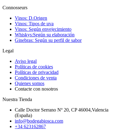
Connosseurs
Vinos: D.Origen
Vinos: Tipos de uva
Vinos: Según envejecimiento
Whiskys:Según su elaboración
Ginebras: Según su perfil de sabor
Legal
Aviso legal
Políticas de cookies
Políticas de privacidad
Condiciones de venta
Quienes somos
Contacte con nosotros
Nuestra Tienda
Calle Doctor Serrano Nº 20, CP 46004,Valencia
(España)
info@bodegabiosca.com
+34 623162867