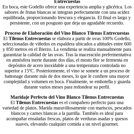
Entrecuestas
En boca, este Godello ofrece una experiencia amplia y glicérica. Los
sabores de frutas blancas se integran perfectamente con una acidez
equilibrada, proporcionando frescura y elegancia. El final es largo y
persistente, con un posgusto que deja un agradable recuerdo​.
Proceso de Elaboración del Vino Blanco Tilenus Entrecuestas
El
Tilenus Entrecuestas
se elabora a partir de uvas 100% Godello,
seleccionadas de viñedos en espaldera ubicados a altitudes entre 600
y 850 metros en el Bierzo. La vendimia se realiza manualmente para
garantizar la calidad de las uvas. Tras la maceración prefermentativa
en atmósfera inerte durante dos días, el mosto flor se fermenta en
depósitos de acero inoxidable a una temperatura controlada no
superior a 15ºC. Posteriormente, el vino se somete a un proceso de
battonage durante más de dos meses, lo que le confiere una mayor
complejidad y volumen en boca. Finalmente, se embotella y guarda
durante varios meses para redondear su perfil.
Maridaje Perfecto del Vino Blanco Tilenus Entrecuestas
El
Tilenus Entrecuestas
es el compañero perfecto para una
variedad de platos. Marida maravillosamente con mariscos, pescados
blancos y carnes blancas a la parrilla. También es ideal para
acompañar ensaladas frescas, platos de verduras asadas y quesos
suaves, elevando cualquier comida a un nivel gourmet.