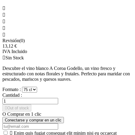





Revisión(0)
13,12 €
IVA Incluido

Sin Stock
Descubre el vino blanco A Coroa Godello, un vino fresco y
estructurado con notas florales y frutales. Perfecto para maridar con
pescados, mariscos y quesos suaves.
Formato :
Cantidad :

Out of stock
O Comprar en 1 clic
Conectarse y comprar en un clic

Enim quis fugiat consequat elit minim nisi eu occaecat