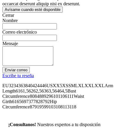
occaecat deserunt aliquip nisi ex deserunt.
Avísame cuando esté disponible
Cerrar
Nombre
Correo electrónico
Mensaje
Enviar correo
Escribe tu reseña
EU3234363840424446USXX5XSSMLXLXXLXXLArm
Length6161,56262,56363,56464,5Bust
Circumference8084889296101106111Waist
Girth6165697377828792Hip
Circumference87919599103108113118
¡Consultanos!
Nuestros expertos a tu disposición