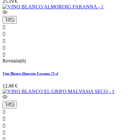
25,19 €





Revisión(0)
Vino Blanco Almoroig Faranna 75 cl
12,88 €




