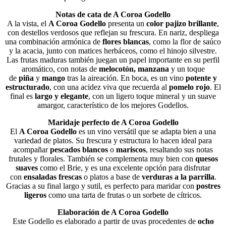
Notas de cata de A Coroa Godello
A la vista, el
A Coroa Godello
presenta un
color pajizo brillante
,
con destellos verdosos que reflejan su frescura. En nariz, despliega
una combinación armónica de
flores blancas
, como la flor de saúco
y la acacia, junto con matices herbáceos, como el hinojo silvestre.
Las frutas maduras también juegan un papel importante en su perfil
aromático, con notas de
melocotón, manzana
y un toque
de
piña
y
mango
tras la aireación. En boca, es un vino
potente y
estructurado
, con una acidez viva que recuerda al
pomelo rojo
. El
final es
largo y elegante
, con un ligero toque mineral y un suave
amargor, característico de los mejores Godellos.
Maridaje perfecto de A Coroa Godello
El
A Coroa Godello
es un vino versátil que se adapta bien a una
variedad de platos. Su frescura y estructura lo hacen ideal para
acompañar
pescados blancos
o
mariscos
, resaltando sus notas
frutales y florales. También se complementa muy bien con
quesos
suaves
como el Brie, y es una excelente opción para disfrutar
con
ensaladas frescas
o platos a base de
verduras a la parrilla
.
Gracias a su final largo y sutil, es perfecto para maridar con
postres
ligeros
como una tarta de frutas o un sorbete de cítricos.
Elaboración de A Coroa Godello
Este Godello es elaborado a partir de uvas procedentes de
ocho