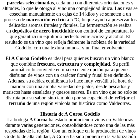
parcelas seleccionadas
, cada una con diferentes orientaciones y
altitudes, lo que le otorga al vino una complejidad única. Las uvas se
cosechan manualmente en cajas de 14 kilos y se someten a un
proceso de
maceración en frío
a 5 ºC, lo que ayuda a preservar los
delicados aromas frutales y florales. La fermentación se realiza
en
depósitos de acero inoxidable
con control de temperatura, lo
que garantiza un equilibrio perfecto entre acidez y alcohol. El
resultado es un vino que refleja fielmente la nobleza de la variedad
Godello, con una textura untuosa y un final envolvente.
El
A Coroa Godello
es ideal para quienes buscan un vino blanco
que combine
frescura, estructura y complejidad
. Su perfil
aromático lo convierte en una excelente opción para quienes
disfrutan de vinos con un carácter floral y frutal bien definido.
Además, su acidez equilibrada lo hace muy versátil a la hora de
maridar con una amplia variedad de platos, desde pescados y
mariscos hasta ensaladas y quesos suaves. Es un vino que no solo se
disfruta por su sabor, sino también por su capacidad de
reflejar el
terruño
de una región vinícola tan histórica como Valdeorras.
Historia de A Coroa Godello
La bodega
A Coroa
ha estado produciendo vinos en Valdeorras
durante varias generaciones, consolidándose como una de las más
respetadas de la región. Con un enfoque en la producción de vinos
Godello de alta calidad, A Coroa ha sido pionera en la valorización