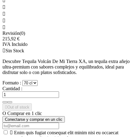





Revisión(0)
215,92 €
IVA Incluido

Sin Stock
Descubre Tequila Volcán De Mi Tierra XA, un tequila extra añejo
ultra-premium con sabores complejos y equilibrados, ideal para
disfrutar solo o con platos sofisticados.
Formato :
Cantidad :

Out of stock
O Comprar en 1 clic
Conectarse y comprar en un clic

Enim quis fugiat consequat elit minim nisi eu occaecat