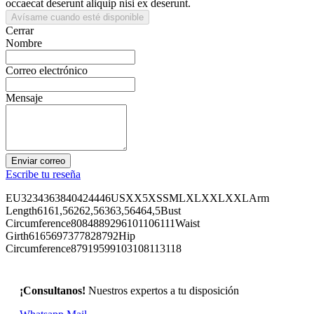
occaecat deserunt aliquip nisi ex deserunt.
Avísame cuando esté disponible
Cerrar
Nombre
Correo electrónico
Mensaje
Enviar correo
Escribe tu reseña
EU3234363840424446USXX5XSSMLXLXXLXXLArm
Length6161,56262,56363,56464,5Bust
Circumference8084889296101106111Waist
Girth6165697377828792Hip
Circumference87919599103108113118
¡Consultanos!
Nuestros expertos a tu disposición