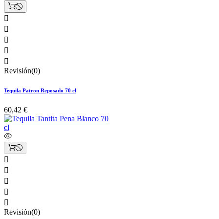





Revisión(0)
Tequila Patron Reposado 70 cl
60,42 €





Revisión(0)