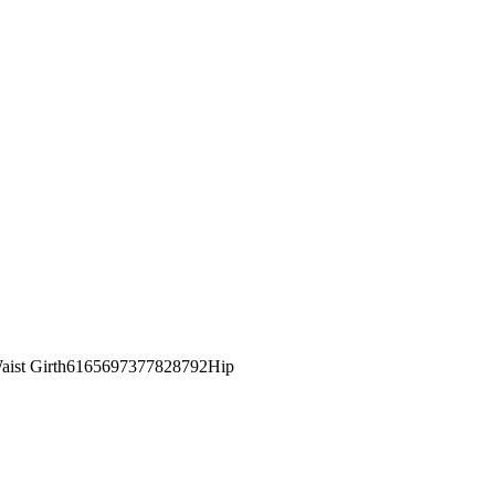
st Girth6165697377828792Hip