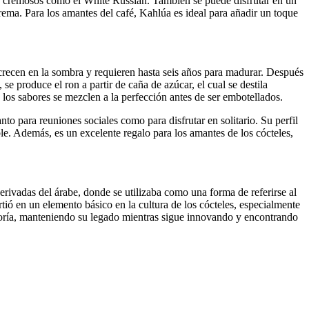
es cremosos como el White Russian. También se puede disfrutar en un
rema. Para los amantes del café, Kahlúa es ideal para añadir un toque
crecen en la sombra y requieren hasta seis años para madurar. Después
se produce el ron a partir de caña de azúcar, el cual se destila
los sabores se mezclen a la perfección antes de ser embotellados.
nto para reuniones sociales como para disfrutar en solitario. Su perfil
e. Además, es un excelente regalo para los amantes de los cócteles,
ivadas del árabe, donde se utilizaba como una forma de referirse al
ó en un elemento básico en la cultura de los cócteles, especialmente
goría, manteniendo su legado mientras sigue innovando y encontrando