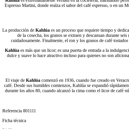
Kahlúa
es extremadamente versátil en la coctelería, maridando perf
Espresso Martini, donde realza el sabor del café espresso, o en un M
La producción de
Kahlúa
es un proceso que requiere tiempo y dedicac
de la cosecha, los granos se extraen y descansan durante seis m
cuidadosamente. Finalmente, el ron y los granos de café tostados
Kahlúa
es más que un licor; es una puerta de entrada a la indulgencia
dulce y suave lo hace atractivo incluso para quienes no son aficio
El viaje de
Kahlúa
comenzó en 1936, cuando fue creado en Veracruz,
café. Desde sus humildes comienzos, Kahlúa se expandió rápidamente 
durante los años 80, cuando alcanzó la cima como el licor de café
Referencia
801111
Ficha técnica