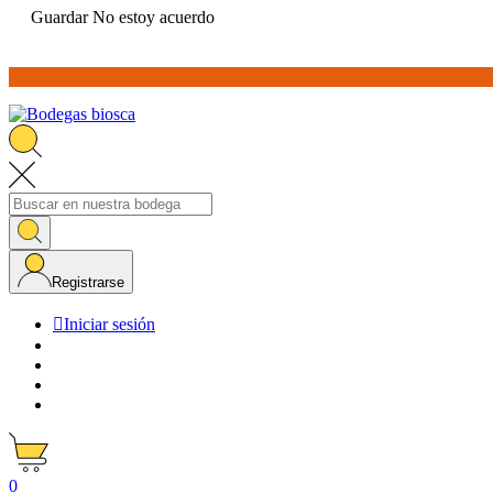
Guardar
No estoy acuerdo
Registrarse

Iniciar sesión
0