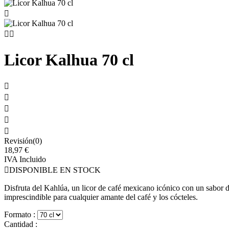



Licor Kalhua 70 cl





Revisión(0)
18,97 €
IVA Incluido

DISPONIBLE EN STOCK
Disfruta del Kahlúa, un licor de café mexicano icónico con un sabor du
imprescindible para cualquier amante del café y los cócteles.
Formato :
Cantidad :