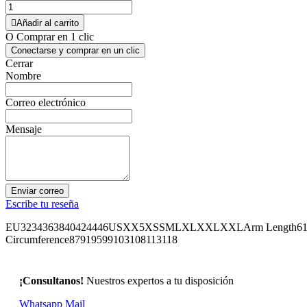

Añadir al carrito
O Comprar en 1 clic
Conectarse y comprar en un clic
Cerrar
Nombre
Correo electrónico
Mensaje
Enviar correo
Escribe tu reseña
EU3234363840424446USXX5XSSMLXLXXLXXLArm Length6161,562
Circumference87919599103108113118
¡Consultanos!
Nuestros expertos a tu disposición
Whatsapp
Mail