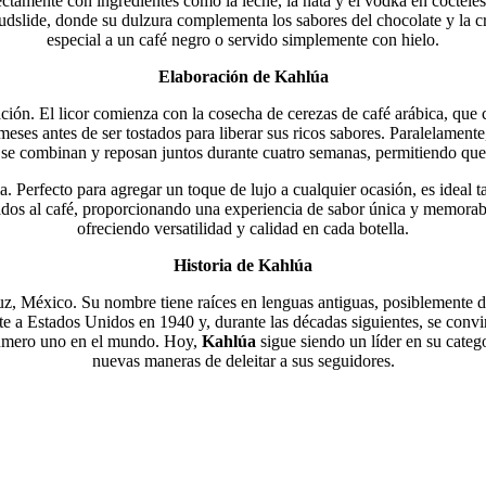
ectamente con ingredientes como la leche, la nata y el vodka en cóctel
udslide, donde su dulzura complementa los sabores del chocolate y la c
especial a un café negro o servido simplemente con hielo.
Elaboración de Kahlúa
ión. El licor comienza con la cosecha de cerezas de café arábica, que 
eses antes de ser tostados para liberar sus ricos sabores. Paralelamente, 
 se combinan y reposan juntos durante cuatro semanas, permitiendo que 
. Perfecto para agregar un toque de lujo a cualquier ocasión, es ideal ta
nados al café, proporcionando una experiencia de sabor única y memorabl
ofreciendo versatilidad y calidad en cada botella.
Historia de Kahlúa
 México. Su nombre tiene raíces en lenguas antiguas, posiblemente der
a Estados Unidos en 1940 y, durante las décadas siguientes, se convirti
 número uno en el mundo. Hoy,
Kahlúa
sigue siendo un líder en su cate
nuevas maneras de deleitar a sus seguidores.