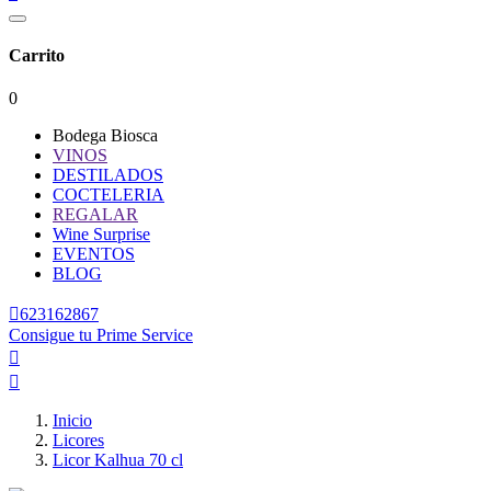
Carrito
0
Bodega Biosca
VINOS
DESTILADOS
COCTELERIA
REGALAR
Wine Surprise
EVENTOS
BLOG

623162867
Consigue tu Prime Service


Inicio
Licores
Licor Kalhua 70 cl