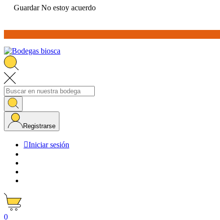
Guardar
No estoy acuerdo
Registrarse

Iniciar sesión
0