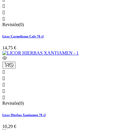



Revisión(0)
Licor Carmelitano Cafe 70 cl
14,75 €





Revisión(0)
Licor Hierbas Xantiamen 70 cl
10,29 €