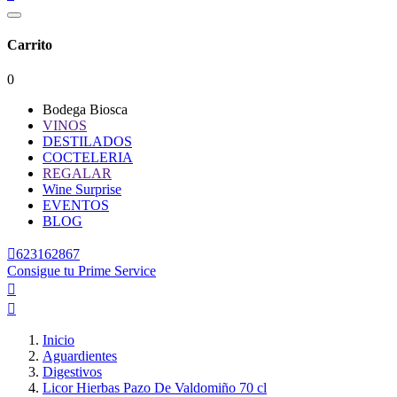
Carrito
0
Bodega Biosca
VINOS
DESTILADOS
COCTELERIA
REGALAR
Wine Surprise
EVENTOS
BLOG

623162867
Consigue tu Prime Service


Inicio
Aguardientes
Digestivos
Licor Hierbas Pazo De Valdomiño 70 cl