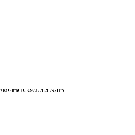
st Girth6165697377828792Hip