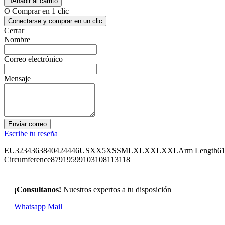

Añadir al carrito
O Comprar en 1 clic
Conectarse y comprar en un clic
Cerrar
Nombre
Correo electrónico
Mensaje
Enviar correo
Escribe tu reseña
EU3234363840424446USXX5XSSMLXLXXLXXLArm Length6161,562
Circumference87919599103108113118
¡Consultanos!
Nuestros expertos a tu disposición
Whatsapp
Mail