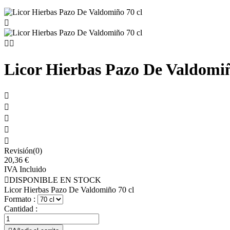



Licor Hierbas Pazo De Valdomiñ





Revisión(0)
20,36 €
IVA Incluido

DISPONIBLE EN STOCK
Licor Hierbas Pazo De Valdomiño 70 cl
Formato :
Cantidad :