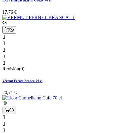
Licor Hierbas Martin Codax 70 cl
17,76 €





Revisión(0)
Vermut Fernet Branca 70 cl
20,71 €


