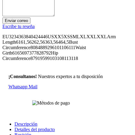
Enviar correo
Escribe tu reseña
EU3234363840424446USXX5XSSMLXLXXLXXLArm
Length6161,56262,56363,56464,5Bust
Circumference8084889296101106111Waist
Girth6165697377828792Hip
Circumference87919599103108113118
¡Consultanos!
Nuestros expertos a tu disposición
Whatsapp
Mail
Descripción
Detalles del producto
Revisión