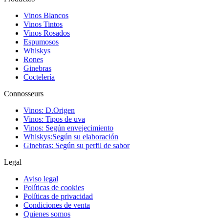
Vinos Blancos
Vinos Tintos
Vinos Rosados
Espumosos
Whiskys
Rones
Ginebras
Coctelería
Connosseurs
Vinos: D.Origen
Vinos: Tipos de uva
Vinos: Según envejecimiento
Whiskys:Según su elaboración
Ginebras: Según su perfil de sabor
Legal
Aviso legal
Políticas de cookies
Políticas de privacidad
Condiciones de venta
Quienes somos