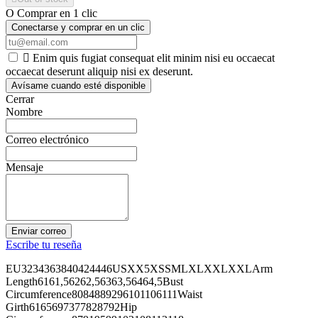
O Comprar en 1 clic
Conectarse y comprar en un clic

Enim quis fugiat consequat elit minim nisi eu occaecat
occaecat deserunt aliquip nisi ex deserunt.
Avísame cuando esté disponible
Cerrar
Nombre
Correo electrónico
Mensaje
Enviar correo
Escribe tu reseña
EU3234363840424446USXX5XSSMLXLXXLXXLArm
Length6161,56262,56363,56464,5Bust
Circumference8084889296101106111Waist
Girth6165697377828792Hip