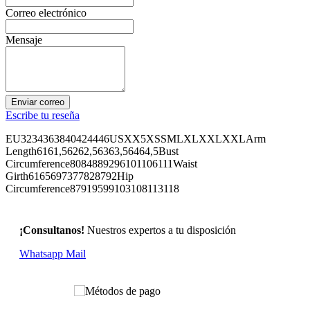
Correo electrónico
Mensaje
Enviar correo
Escribe tu reseña
EU3234363840424446USXX5XSSMLXLXXLXXLArm
Length6161,56262,56363,56464,5Bust
Circumference8084889296101106111Waist
Girth6165697377828792Hip
Circumference87919599103108113118
¡Consultanos!
Nuestros expertos a tu disposición
Whatsapp
Mail