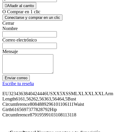

Añadir al carrito
O Comprar en 1 clic
Conectarse y comprar en un clic
Cerrar
Nombre
Correo electrónico
Mensaje
Enviar correo
Escribe tu reseña
EU3234363840424446USXX5XSSMLXLXXLXXLArm
Length6161,56262,56363,56464,5Bust
Circumference8084889296101106111Waist
Girth6165697377828792Hip
Circumference87919599103108113118