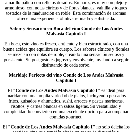
amarillo pálido con reflejos dorados. En nariz, es muy complejo y
armonioso, con notas cítricas y de flores blancas, vainilla y toques
tostados de la maduración en roble. Esta combinación de aromas
ofrece una experiencia olfativa refinada y sofisticada​.
Sabor y Sensación en Boca del vino Conde de Los Andes
Malvasía Capítulo I
En boca, este vino es fresco, crujiente y bien estructurado, con una
buena acidez que equilibra su cuerpo. Los sabores cítricos y florales
se mezclan con notas de roble, creando una sensación sedosa y
persistente. Su postgusto es jugoso y envolvente, invitando a seguir
disfrutando de cada sorbo​.
Maridaje Perfecto del vino Conde de Los Andes Malvasía
Capítulo I
El
"Conde de Los Andes Malvasía Capítulo I"
es ideal para
maridar con una amplia variedad de platos, incluyendo pescados
fritos, guisados y ahumados, sushi, arroces y pastas marineras,
risottos, y carnes blancas en salsas ligeras. Su versatilidad y
complejidad lo convierten en una excelente opción para acompañar
comidas gourmet​.
El
"Conde de Los Andes Malvasía Capítulo I"
no solo deleita los