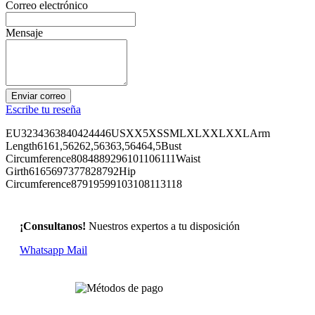
Correo electrónico
Mensaje
Enviar correo
Escribe tu reseña
EU3234363840424446USXX5XSSMLXLXXLXXLArm
Length6161,56262,56363,56464,5Bust
Circumference8084889296101106111Waist
Girth6165697377828792Hip
Circumference87919599103108113118
¡Consultanos!
Nuestros expertos a tu disposición
Whatsapp
Mail