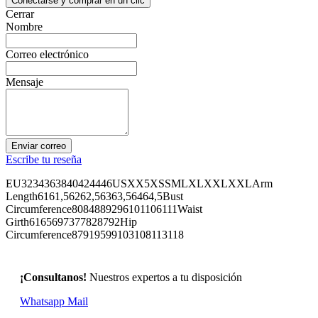
Conectarse y comprar en un clic
Cerrar
Nombre
Correo electrónico
Mensaje
Enviar correo
Escribe tu reseña
EU3234363840424446USXX5XSSMLXLXXLXXLArm
Length6161,56262,56363,56464,5Bust
Circumference8084889296101106111Waist
Girth6165697377828792Hip
Circumference87919599103108113118
¡Consultanos!
Nuestros expertos a tu disposición
Whatsapp
Mail