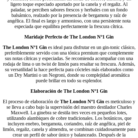
ligero toque especiado aportado por la canela y el regaliz. Al
paladar, se perciben sabores frescos y herbales con un fondo
balsámico, realzado por la presencia de bergamota y raíz de
angélica. El final es largo y armonioso, con una persistente nota
especiada que equilibra perfectamente la frescura cítrica.
Maridaje Perfecto de The London Nº1 Gin
The London Nº1 Gin
es ideal para disfrutar en un gin-tonic clásico,
preferiblemente servido con una tónica premium que complemente
sus notas cítricas y especiadas. Se recomienda acompañar con una
rodaja de lima o un twist de limón para resaltar su frescura. Además,
su versatilidad la hace perfecta para cócteles más elaborados como
un Dry Martini o un Negroni, donde su complejidad aromática
puede brillar en todo su esplendor.
Elaboración de The London Nº1 Gin
El proceso de elaboración de
The London Nº1 Gin
es meticuloso y
se lleva a cabo bajo la supervisión del maestro destilador Charles
Maxwell. La ginebra se destila tres veces en pequeños lotes,
utilizando alambiques de cobre tradicionales. Los botánicos, que
incluyen enebro, bergamota, coriandro, raíz de angélica, piel de
limón, regaliz, canela y almendra, se combinan cuidadosamente para
crear un perfil de sabor único y balanceado. Después de la