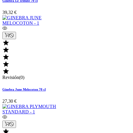
Ginebra Le Tribute 70 cl
39,32 €





Revisión(0)
Ginebra June Melocoton 70 cl
27,30 €
