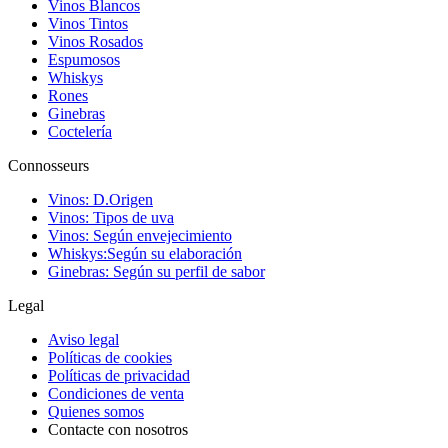
Vinos Blancos
Vinos Tintos
Vinos Rosados
Espumosos
Whiskys
Rones
Ginebras
Coctelería
Connosseurs
Vinos: D.Origen
Vinos: Tipos de uva
Vinos: Según envejecimiento
Whiskys:Según su elaboración
Ginebras: Según su perfil de sabor
Legal
Aviso legal
Políticas de cookies
Políticas de privacidad
Condiciones de venta
Quienes somos
Contacte con nosotros