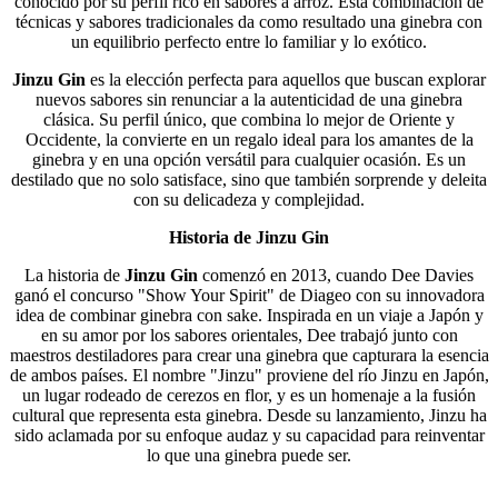
conocido por su perfil rico en sabores a arroz. Esta combinación de
técnicas y sabores tradicionales da como resultado una ginebra con
un equilibrio perfecto entre lo familiar y lo exótico.
Jinzu Gin
es la elección perfecta para aquellos que buscan explorar
nuevos sabores sin renunciar a la autenticidad de una ginebra
clásica. Su perfil único, que combina lo mejor de Oriente y
Occidente, la convierte en un regalo ideal para los amantes de la
ginebra y en una opción versátil para cualquier ocasión. Es un
destilado que no solo satisface, sino que también sorprende y deleita
con su delicadeza y complejidad.
Historia de Jinzu Gin
La historia de
Jinzu Gin
comenzó en 2013, cuando Dee Davies
ganó el concurso "Show Your Spirit" de Diageo con su innovadora
idea de combinar ginebra con sake. Inspirada en un viaje a Japón y
en su amor por los sabores orientales, Dee trabajó junto con
maestros destiladores para crear una ginebra que capturara la esencia
de ambos países. El nombre "Jinzu" proviene del río Jinzu en Japón,
un lugar rodeado de cerezos en flor, y es un homenaje a la fusión
cultural que representa esta ginebra. Desde su lanzamiento, Jinzu ha
sido aclamada por su enfoque audaz y su capacidad para reinventar
lo que una ginebra puede ser.