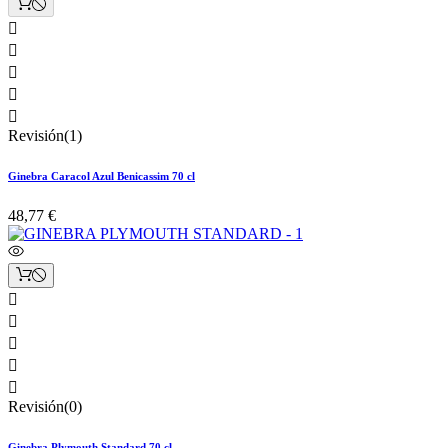





Revisión(1)
Ginebra Caracol Azul Benicassim 70 cl
48,77 €





Revisión(0)
Ginebra Plymouth Standard 70 cl