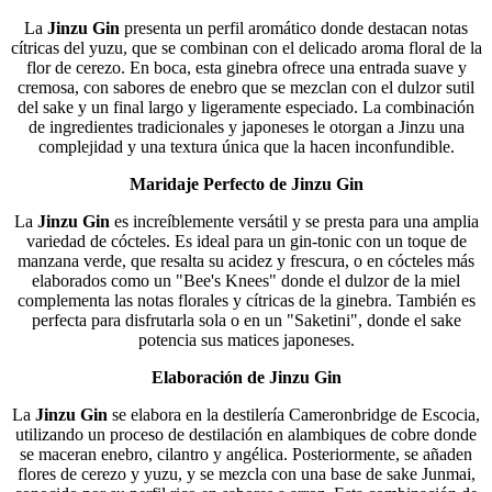
La
Jinzu Gin
presenta un perfil aromático donde destacan notas
cítricas del yuzu, que se combinan con el delicado aroma floral de la
flor de cerezo. En boca, esta ginebra ofrece una entrada suave y
cremosa, con sabores de enebro que se mezclan con el dulzor sutil
del sake y un final largo y ligeramente especiado. La combinación
de ingredientes tradicionales y japoneses le otorgan a Jinzu una
complejidad y una textura única que la hacen inconfundible.
Maridaje Perfecto de Jinzu Gin
La
Jinzu Gin
es increíblemente versátil y se presta para una amplia
variedad de cócteles. Es ideal para un gin-tonic con un toque de
manzana verde, que resalta su acidez y frescura, o en cócteles más
elaborados como un "Bee's Knees" donde el dulzor de la miel
complementa las notas florales y cítricas de la ginebra. También es
perfecta para disfrutarla sola o en un "Saketini", donde el sake
potencia sus matices japoneses.
Elaboración de Jinzu Gin
La
Jinzu Gin
se elabora en la destilería Cameronbridge de Escocia,
utilizando un proceso de destilación en alambiques de cobre donde
se maceran enebro, cilantro y angélica. Posteriormente, se añaden
flores de cerezo y yuzu, y se mezcla con una base de sake Junmai,