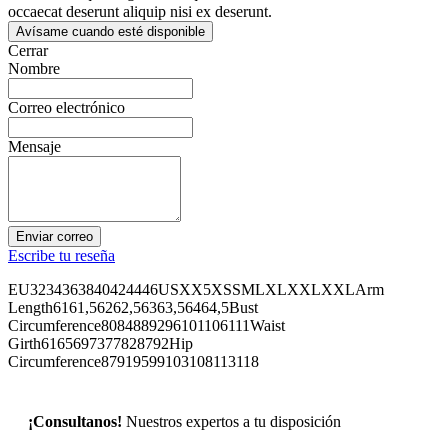
occaecat deserunt aliquip nisi ex deserunt.
Avísame cuando esté disponible
Cerrar
Nombre
Correo electrónico
Mensaje
Enviar correo
Escribe tu reseña
EU3234363840424446USXX5XSSMLXLXXLXXLArm
Length6161,56262,56363,56464,5Bust
Circumference8084889296101106111Waist
Girth6165697377828792Hip
Circumference87919599103108113118
¡Consultanos!
Nuestros expertos a tu disposición