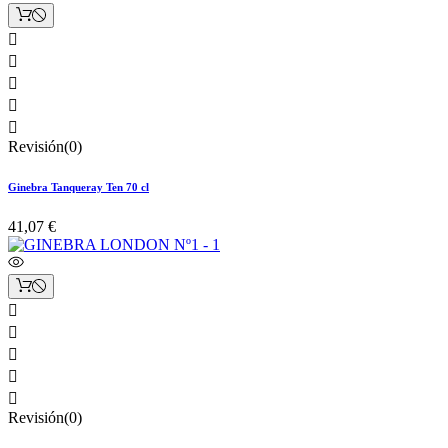





Revisión(0)
Ginebra Tanqueray Ten 70 cl
41,07 €





Revisión(0)