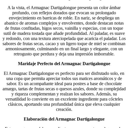
A la vista, el Armagnac Dartigalongue presenta un color ámbar
profundo, con reflejos dorados que evocan su prolongado
envejecimiento en barricas de roble. En nariz, se despliega un
abanico de aromas complejos y envolventes, donde destacan notas
de frutas confitadas, higos secos, vainilla y especias, con un toque
sutil de madera tostada que añade profundidad. Al paladar, es suave
y redondo, con una textura aterciopelada que acaricia el paladar. Los
sabores de frutas secas, cacao y un ligero toque de miel se combinan
armoniosamente, culminando en un final largo y elegante, con un
retrogusto que perdura y deja una impresión imborrable.
Maridaje Perfecto del Armagnac Dartigalongue
El Armagnac Dartigalongue es perfecto para ser disfrutado solo, en
una copa que permita apreciar todos sus matices aromáticos y de
sabor. Es un acompañante ideal para postres a base de chocolate
amargo, tartas de frutas secas o quesos azules, donde su complejidad
y riqueza complementan y realzan los sabores. Además, su
versatilidad lo convierte en un excelente ingrediente para cócteles
clásicos, aportando una profundidad única que eleva cualquier
creación.
Elaboración del Armagnac Dartigalongue