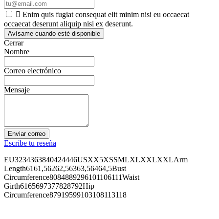

Enim quis fugiat consequat elit minim nisi eu occaecat
occaecat deserunt aliquip nisi ex deserunt.
Avísame cuando esté disponible
Cerrar
Nombre
Correo electrónico
Mensaje
Enviar correo
Escribe tu reseña
EU3234363840424446USXX5XSSMLXLXXLXXLArm
Length6161,56262,56363,56464,5Bust
Circumference8084889296101106111Waist
Girth6165697377828792Hip
Circumference87919599103108113118