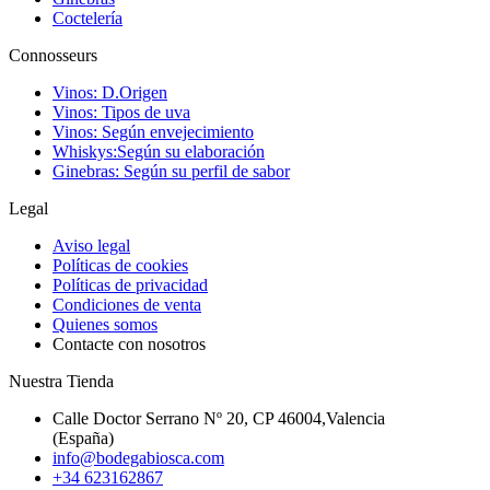
Coctelería
Connosseurs
Vinos: D.Origen
Vinos: Tipos de uva
Vinos: Según envejecimiento
Whiskys:Según su elaboración
Ginebras: Según su perfil de sabor
Legal
Aviso legal
Políticas de cookies
Políticas de privacidad
Condiciones de venta
Quienes somos
Contacte con nosotros
Nuestra Tienda
Calle Doctor Serrano Nº 20, CP 46004,Valencia
(España)
info@bodegabiosca.com
+34 623162867