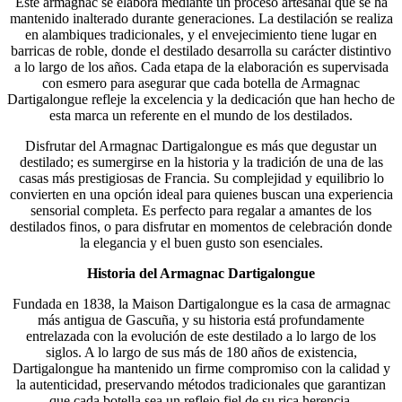
Este armagnac se elabora mediante un proceso artesanal que se ha
mantenido inalterado durante generaciones. La destilación se realiza
en alambiques tradicionales, y el envejecimiento tiene lugar en
barricas de roble, donde el destilado desarrolla su carácter distintivo
a lo largo de los años. Cada etapa de la elaboración es supervisada
con esmero para asegurar que cada botella de Armagnac
Dartigalongue refleje la excelencia y la dedicación que han hecho de
esta marca un referente en el mundo de los destilados.
Disfrutar del Armagnac Dartigalongue es más que degustar un
destilado; es sumergirse en la historia y la tradición de una de las
casas más prestigiosas de Francia. Su complejidad y equilibrio lo
convierten en una opción ideal para quienes buscan una experiencia
sensorial completa. Es perfecto para regalar a amantes de los
destilados finos, o para disfrutar en momentos de celebración donde
la elegancia y el buen gusto son esenciales.
Historia del Armagnac Dartigalongue
Fundada en 1838, la Maison Dartigalongue es la casa de armagnac
más antigua de Gascuña, y su historia está profundamente
entrelazada con la evolución de este destilado a lo largo de los
siglos. A lo largo de sus más de 180 años de existencia,
Dartigalongue ha mantenido un firme compromiso con la calidad y
la autenticidad, preservando métodos tradicionales que garantizan
que cada botella sea un reflejo fiel de su rica herencia.