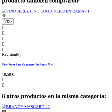
producto también compraron:





Revisión(0)
Vino Jerez Fino Coquinero En Rama 75 cl
19,58 €


8 otros productos en la misma categoría: