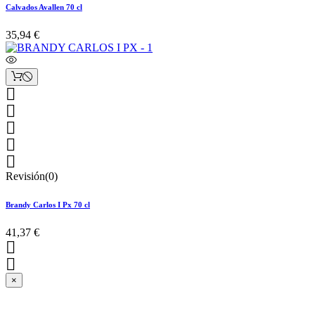
Calvados Avallen 70 cl
35,94 €





Revisión(0)
Brandy Carlos I Px 70 cl
41,37 €


×