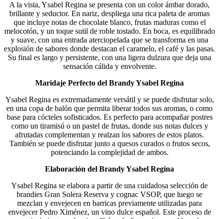
A la vista, Ysabel Regina se presenta con un color ámbar dorado,
brillante y seductor. En nariz, despliega una rica paleta de aromas
que incluye notas de chocolate blanco, frutas maduras como el
melocotón, y un toque sutil de roble tostado. En boca, es equilibrado
y suave, con una entrada aterciopelada que se transforma en una
explosión de sabores donde destacan el caramelo, el café y las pasas.
Su final es largo y persistente, con una ligera dulzura que deja una
sensación cálida y envolvente.
Maridaje Perfecto del Brandy Ysabel Regina
Ysabel Regina es extremadamente versátil y se puede disfrutar solo,
en una copa de balón que permita liberar todos sus aromas, o como
base para cócteles sofisticados. Es perfecto para acompañar postres
como un tiramisú o un pastel de frutas, donde sus notas dulces y
afrutadas complementan y realzan los sabores de estos platos.
También se puede disfrutar junto a quesos curados o frutos secos,
potenciando la complejidad de ambos.
Elaboración del Brandy Ysabel Regina
Ysabel Regina se elabora a partir de una cuidadosa selección de
brandies Gran Solera Reserva y cognac VSOP, que luego se
mezclan y envejecen en barricas previamente utilizadas para
envejecer Pedro Ximénez, un vino dulce español. Este proceso de