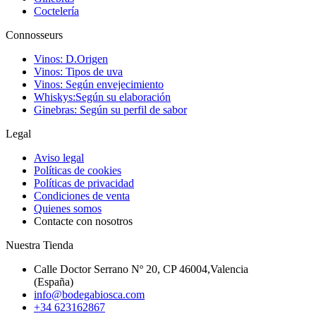
Coctelería
Connosseurs
Vinos: D.Origen
Vinos: Tipos de uva
Vinos: Según envejecimiento
Whiskys:Según su elaboración
Ginebras: Según su perfil de sabor
Legal
Aviso legal
Políticas de cookies
Políticas de privacidad
Condiciones de venta
Quienes somos
Contacte con nosotros
Nuestra Tienda
Calle Doctor Serrano Nº 20, CP 46004,Valencia
(España)
info@bodegabiosca.com
+34 623162867