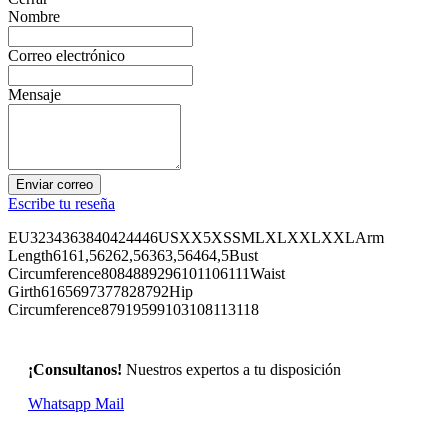
Nombre
Correo electrónico
Mensaje
Enviar correo
Escribe tu reseña
EU3234363840424446USXX5XSSMLXLXXLXXLArm
Length6161,56262,56363,56464,5Bust
Circumference8084889296101106111Waist
Girth6165697377828792Hip
Circumference87919599103108113118
¡Consultanos!
Nuestros expertos a tu disposición
Whatsapp
Mail