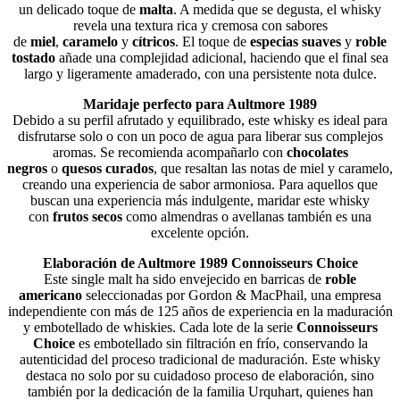
un delicado toque de
malta
. A medida que se degusta, el whisky
revela una textura rica y cremosa con sabores
de
miel
,
caramelo
y
cítricos
. El toque de
especias suaves
y
roble
tostado
añade una complejidad adicional, haciendo que el final sea
largo y ligeramente amaderado, con una persistente nota dulce.
Maridaje perfecto para Aultmore 1989
Debido a su perfil afrutado y equilibrado, este whisky es ideal para
disfrutarse solo o con un poco de agua para liberar sus complejos
aromas. Se recomienda acompañarlo con
chocolates
negros
o
quesos curados
, que resaltan las notas de miel y caramelo,
creando una experiencia de sabor armoniosa. Para aquellos que
buscan una experiencia más indulgente, maridar este whisky
con
frutos secos
como almendras o avellanas también es una
excelente opción.
Elaboración de Aultmore 1989 Connoisseurs Choice
Este single malt ha sido envejecido en barricas de
roble
americano
seleccionadas por Gordon & MacPhail, una empresa
independiente con más de 125 años de experiencia en la maduración
y embotellado de whiskies. Cada lote de la serie
Connoisseurs
Choice
es embotellado sin filtración en frío, conservando la
autenticidad del proceso tradicional de maduración. Este whisky
destaca no solo por su cuidadoso proceso de elaboración, sino
también por la dedicación de la familia Urquhart, quienes han