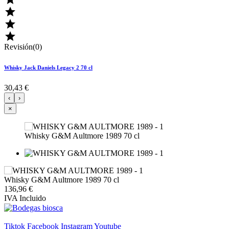



Revisión(0)
Whisky Jack Daniels Legacy 2 70 cl
30,43 €
‹
›
×
Whisky G&M Aultmore 1989 70 cl
Whisky G&M Aultmore 1989 70 cl
136,96 €
IVA Incluido
Tiktok
Facebook
Instagram
Youtube