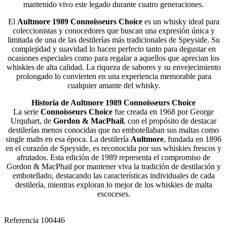
mantenido vivo este legado durante cuatro generaciones.
El
Aultmore 1989 Connoisseurs Choice
es un whisky ideal para
coleccionistas y conocedores que buscan una expresión única y
limitada de una de las destilerías más tradicionales de Speyside. Su
complejidad y suavidad lo hacen perfecto tanto para degustar en
ocasiones especiales como para regalar a aquellos que aprecian los
whiskies de alta calidad. La riqueza de sabores y su envejecimiento
prolongado lo convierten en una experiencia memorable para
cualquier amante del whisky.
Historia de Aultmore 1989 Connoisseurs Choice
La serie
Connoisseurs Choice
fue creada en 1968 por George
Urquhart, de
Gordon & MacPhail
, con el propósito de destacar
destilerías menos conocidas que no embotellaban sus maltas como
single malts en esa época. La destilería
Aultmore
, fundada en 1896
en el corazón de Speyside, es reconocida por sus whiskies frescos y
afrutados. Esta edición de 1989 representa el compromiso de
Gordon & MacPhail por mantener viva la tradición de destilación y
embotellado, destacando las características individuales de cada
destilería, mientras exploran lo mejor de los whiskies de malta
escoceses.
Referencia
100446