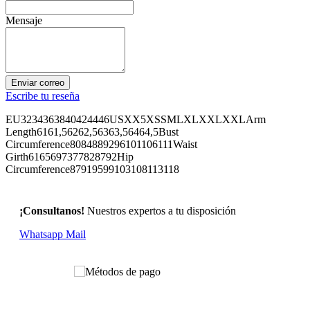
Mensaje
Enviar correo
Escribe tu reseña
EU3234363840424446USXX5XSSMLXLXXLXXLArm
Length6161,56262,56363,56464,5Bust
Circumference8084889296101106111Waist
Girth6165697377828792Hip
Circumference87919599103108113118
¡Consultanos!
Nuestros expertos a tu disposición
Whatsapp
Mail