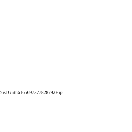
st Girth6165697377828792Hip