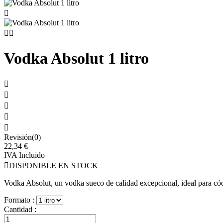



Vodka Absolut 1 litro





Revisión(0)
22,34 €
IVA Incluido

DISPONIBLE EN STOCK
Vodka Absolut, un vodka sueco de calidad excepcional, ideal para cócte
Formato :
Cantidad :