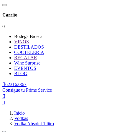
Carrito
0
Bodega Biosca
VINOS
DESTILADOS
COCTELERIA
REGALAR
Wine Surprise
EVENTOS
BLOG

623162867
Consigue tu Prime Service


Inicio
Vodkas
Vodka Absolut 1 litro