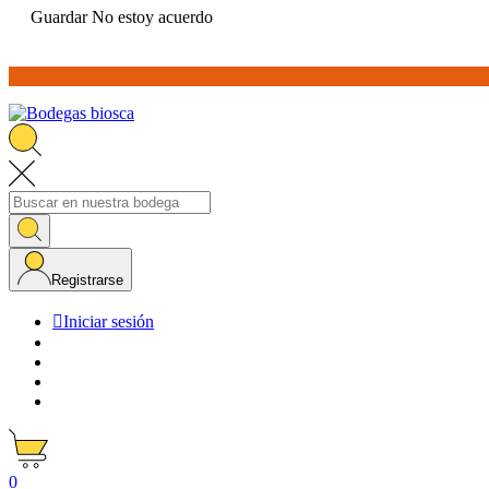
Guardar
No estoy acuerdo
Registrarse

Iniciar sesión
0