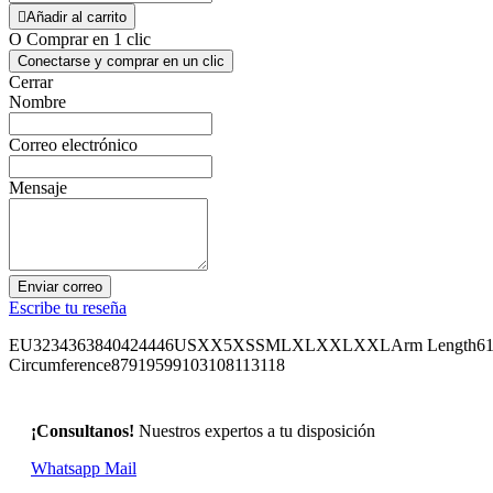

Añadir al carrito
O Comprar en 1 clic
Conectarse y comprar en un clic
Cerrar
Nombre
Correo electrónico
Mensaje
Enviar correo
Escribe tu reseña
EU3234363840424446USXX5XSSMLXLXXLXXLArm Length6161,562
Circumference87919599103108113118
¡Consultanos!
Nuestros expertos a tu disposición
Whatsapp
Mail