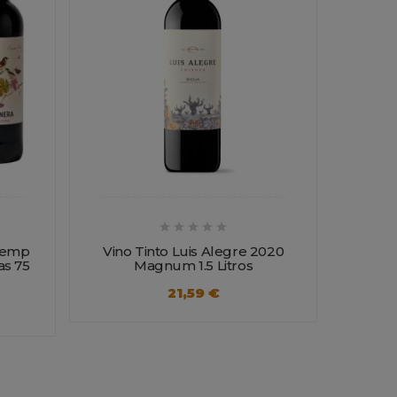





 Temp
Vino Tinto Luis Alegre 2020
Vino T
as 75
Magnum 1.5 Litros
2020
21,59 €