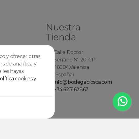
Nuestra
Tienda
de cookies
Calle Doctor
ico y ofrecer otras
e
Serrano Nº 20, CP
s de analítica y
46004,Valencia
 les hayas
es de venta
(España)
olítica cookies y
somos
info@bodegabiosca.com
con
+34 623162867