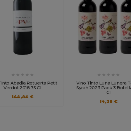










Tinto Abadia Retuerta Petit
Vino Tinto Luna Lunera
Verdot 2018 75 Cl
Syrah 2023 Pack 3 Botell
Cl
144,84 €
14,28 €