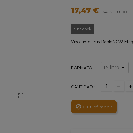
17,47 €
IVA INCLUIDO
Sin Stock
Vino Tinto Trus Roble 2022 Magn
FORMATO :
CANTIDAD :


Out of stock