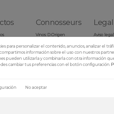
ctos
Connosseurs
Legal
os
Vinos: D.Origen
Aviso legal
s
Vinos: Tipos de uva
Políticas 
okies para personalizar el contenido, anuncios, analizar el tráf
dos
Vinos: Según
Políticas d
compartimos información sobre el uso con nuestros partner
envejecimiento
privacidad
enes pueden utilizarla y combinarla con otra información que
Whiskys:Según su
Condicion
es cambiar tus preferencias con el botón configuración.
P
elaboración
Quienes 
Ginebras: Según su
Contacte 
perfil de sabor
nosotros
guración
No aceptar