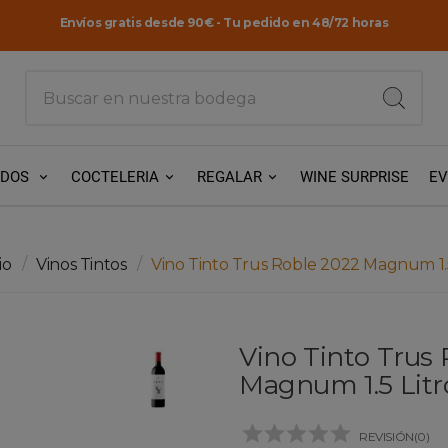
Envíos gratis desde 90€ - Tu pedido en 48/72 horas
ADOS
COCTELERIA
REGALAR
WINE SURPRISE
E
io
Vinos Tintos
Vino Tinto Trus Roble 2022 Magnum 1.5
Vino Tinto Trus
Magnum 1.5 Litr





REVISIÓN(0)