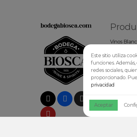
Produ
Vinos Blanc
Vinos Tinto
Este sitio utiliza co
Vinos Rosa
funciones. Además, 
Espumosos
redes sociales, qui
Whiskys
proporcionado. Pued
Rones
privacidad
Ginebras
Coctelería
Aceptar
Confi