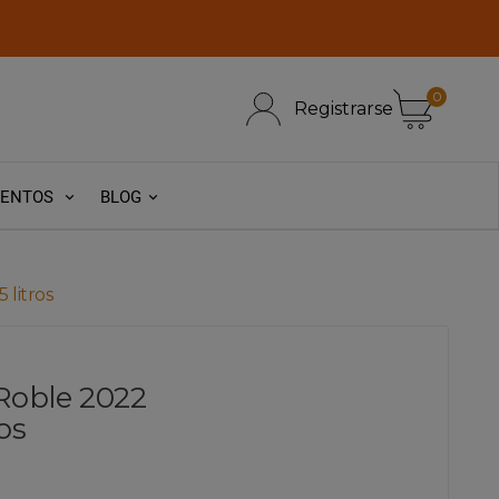
0
Registrarse
VENTOS
BLOG
 litros
 Roble 2022
os