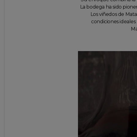
La bodega ha sido pione
Los viñedos de Matar
condiciones ideales
Ma