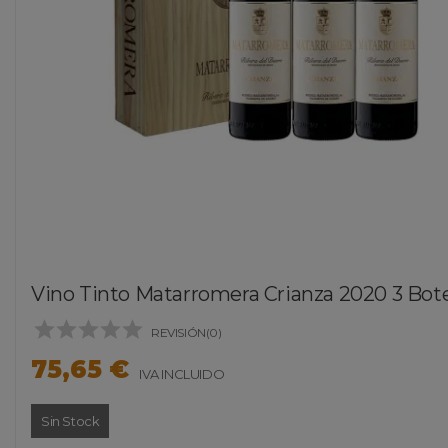
Vino Tinto Matarromera Crianza 2020 3 Bote





REVISIÓN(0)
75,65 €
IVA INCLUIDO
Sin Stock