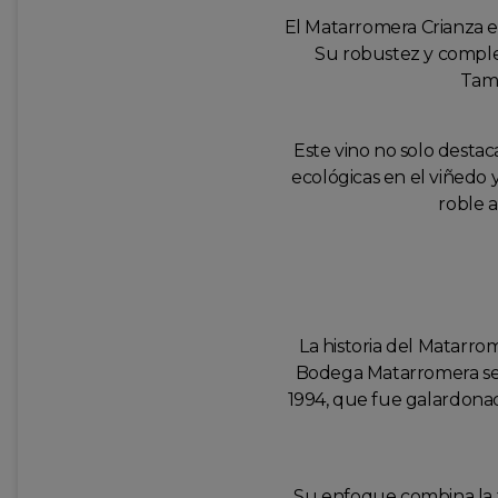
El Matarromera Crianza e
Su robustez y complej
Tamb
Este vino no solo destac
ecológicas en el viñedo 
roble a
La historia del Matarro
Bodega Matarromera se 
1994, que fue galardonad
Su enfoque combina la tr