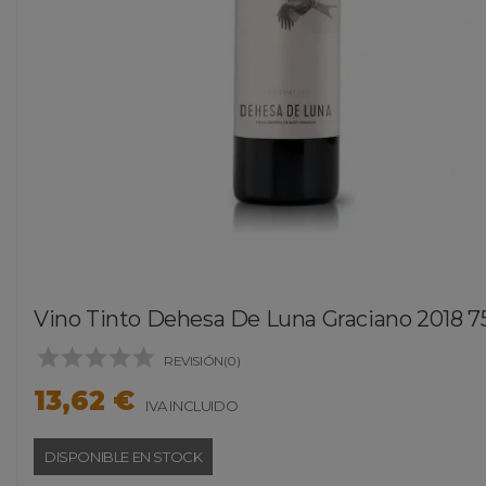
Vino Tinto Dehesa De Luna Graciano 2018 75





REVISIÓN(0)
13,62 €
IVA INCLUIDO
DISPONIBLE EN STOCK