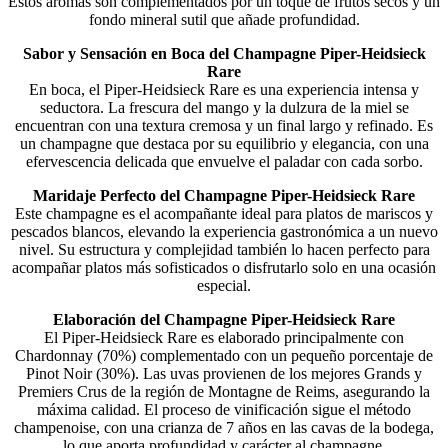
Estos aromas son complementados por un toque de frutos secos y un
fondo mineral sutil que añade profundidad.
Sabor y Sensación en Boca del Champagne Piper-Heidsieck
Rare
En boca, el Piper-Heidsieck Rare es una experiencia intensa y
seductora. La frescura del mango y la dulzura de la miel se
encuentran con una textura cremosa y un final largo y refinado. Es
un champagne que destaca por su equilibrio y elegancia, con una
efervescencia delicada que envuelve el paladar con cada sorbo.
Maridaje Perfecto del Champagne Piper-Heidsieck Rare
Este champagne es el acompañante ideal para platos de mariscos y
pescados blancos, elevando la experiencia gastronómica a un nuevo
nivel. Su estructura y complejidad también lo hacen perfecto para
acompañar platos más sofisticados o disfrutarlo solo en una ocasión
especial.
Elaboración del Champagne Piper-Heidsieck Rare
El Piper-Heidsieck Rare es elaborado principalmente con
Chardonnay (70%) complementado con un pequeño porcentaje de
Pinot Noir (30%). Las uvas provienen de los mejores Grands y
Premiers Crus de la región de Montagne de Reims, asegurando la
máxima calidad. El proceso de vinificación sigue el método
champenoise, con una crianza de 7 años en las cavas de la bodega,
lo que aporta profundidad y carácter al champagne.