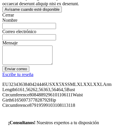
occaecat deserunt aliquip nisi ex deserunt.
Avísame cuando esté disponible
Cerrar
Nombre
Correo electrónico
Mensaje
Enviar correo
Escribe tu reseña
EU3234363840424446USXX5XSSMLXLXXLXXLArm
Length6161,56262,56363,56464,5Bust
Circumference8084889296101106111Waist
Girth6165697377828792Hip
Circumference87919599103108113118
¡Consultanos!
Nuestros expertos a tu disposición