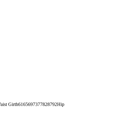
st Girth6165697377828792Hip