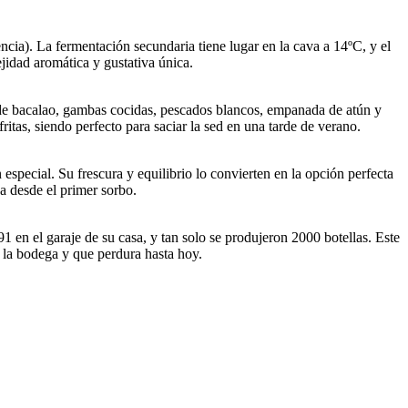
ia). La fermentación secundaria tiene lugar en la cava a 14ºC, y el
dad aromática y gustativa única​.
de bacalao, gambas cocidas, pescados blancos, empanada de atún y
itas, siendo perfecto para saciar la sed en una tarde de verano​.
special. Su frescura y equilibrio lo convierten en la opción perfecta
va desde el primer sorbo.
91 en el garaje de su casa, y tan solo se produjeron 2000 botellas. Este
e la bodega y que perdura hasta hoy.