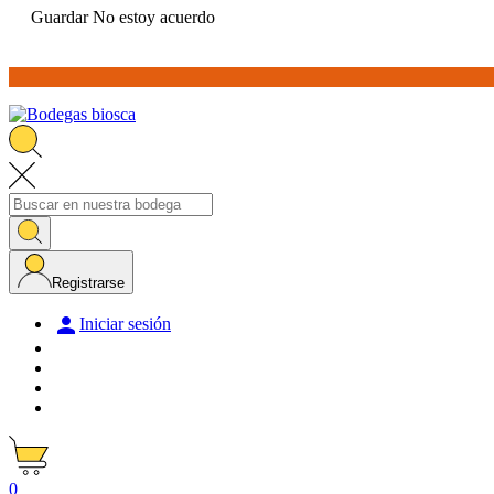
Guardar
No estoy acuerdo
Registrarse

Iniciar sesión
0