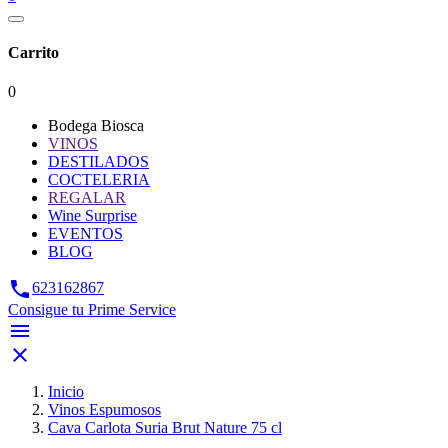
Carrito
0
Bodega Biosca
VINOS
DESTILADOS
COCTELERIA
REGALAR
Wine Surprise
EVENTOS
BLOG

623162867
Consigue tu Prime Service


Inicio
Vinos Espumosos
Cava Carlota Suria Brut Nature 75 cl