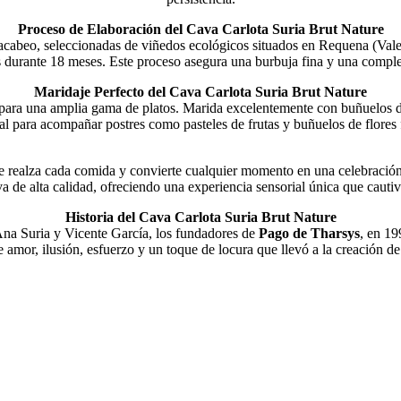
Proceso de Elaboración del Cava Carlota Suria Brut Nature
cabeo, seleccionadas de viñedos ecológicos situados en Requena (Valenc
durante 18 meses. Este proceso asegura una burbuja fina y una compleji
Maridaje Perfecto del Cava Carlota Suria Brut Nature
para una amplia gama de platos. Marida excelentemente con buñuelos 
al para acompañar postres como pasteles de frutas y buñuelos de flores fr
e realza cada comida y convierte cualquier momento en una celebración e
a de alta calidad, ofreciendo una experiencia sensorial única que cauti
Historia del Cava Carlota Suria Brut Nature
Ana Suria y Vicente García, los fundadores de
Pago de Tharsys
, en 19
e amor, ilusión, esfuerzo y un toque de locura que llevó a la creación d