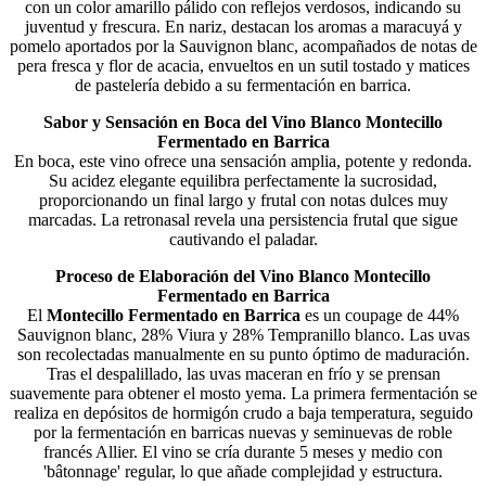
con un color amarillo pálido con reflejos verdosos, indicando su
juventud y frescura. En nariz, destacan los aromas a maracuyá y
pomelo aportados por la Sauvignon blanc, acompañados de notas de
pera fresca y flor de acacia, envueltos en un sutil tostado y matices
de pastelería debido a su fermentación en barrica​.
Sabor y Sensación en Boca del Vino Blanco Montecillo
Fermentado en Barrica
En boca, este vino ofrece una sensación amplia, potente y redonda.
Su acidez elegante equilibra perfectamente la sucrosidad,
proporcionando un final largo y frutal con notas dulces muy
marcadas. La retronasal revela una persistencia frutal que sigue
cautivando el paladar.
Proceso de Elaboración del Vino Blanco Montecillo
Fermentado en Barrica
El
Montecillo Fermentado en Barrica
es un coupage de 44%
Sauvignon blanc, 28% Viura y 28% Tempranillo blanco. Las uvas
son recolectadas manualmente en su punto óptimo de maduración.
Tras el despalillado, las uvas maceran en frío y se prensan
suavemente para obtener el mosto yema. La primera fermentación se
realiza en depósitos de hormigón crudo a baja temperatura, seguido
por la fermentación en barricas nuevas y seminuevas de roble
francés Allier. El vino se cría durante 5 meses y medio con
'bâtonnage' regular, lo que añade complejidad y estructura​.