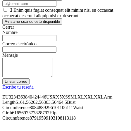

Enim quis fugiat consequat elit minim nisi eu occaecat
occaecat deserunt aliquip nisi ex deserunt.
Avísame cuando esté disponible
Cerrar
Nombre
Correo electrónico
Mensaje
Enviar correo
Escribe tu reseña
EU3234363840424446USXX5XSSMLXLXXLXXLArm
Length6161,56262,56363,56464,5Bust
Circumference8084889296101106111Waist
Girth6165697377828792Hip
Circumference87919599103108113118