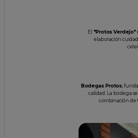
El
"Protos Verdejo"
n
elaboración cuidad
cele
Bodegas Protos
, fund
calidad. La bodega s
combinación de té