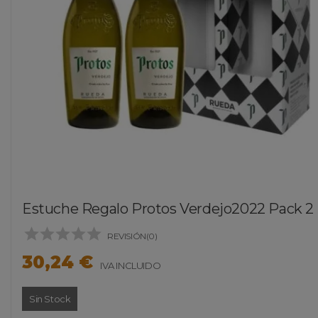
Estuche Regalo Protos Verdejo2022 Pack 2 B





REVISIÓN(0)
30,24 €
IVA INCLUIDO
Sin Stock