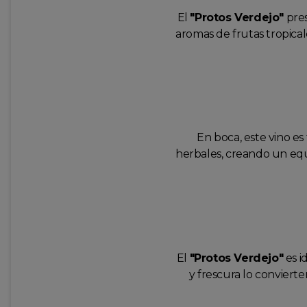
El
"Protos Verdejo"
pres
aromas de frutas tropical
En boca, este vino es
herbales, creando un equi
El
"Protos Verdejo"
es i
y frescura lo convier