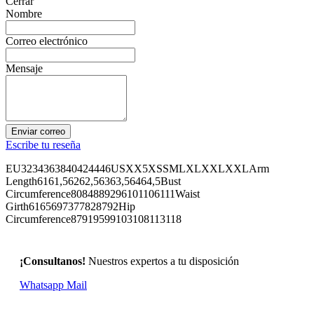
Cerrar
Nombre
Correo electrónico
Mensaje
Enviar correo
Escribe tu reseña
EU3234363840424446USXX5XSSMLXLXXLXXLArm
Length6161,56262,56363,56464,5Bust
Circumference8084889296101106111Waist
Girth6165697377828792Hip
Circumference87919599103108113118
¡Consultanos!
Nuestros expertos a tu disposición
Whatsapp
Mail