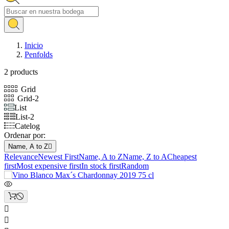
Inicio
Penfolds
2 products
Grid
Grid-2
List
List-2
Catelog
Ordenar por:
Name, A to Z

Relevance
Newest First
Name, A to Z
Name, Z to A
Cheapest
first
Most expensive first
In stock first
Random

