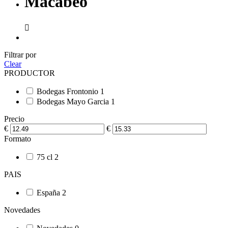
Macabeo

Filtrar por
Clear
PRODUCTOR
Bodegas Frontonio
1
Bodegas Mayo Garcia
1
Precio
€
€
Formato
75 cl
2
PAIS
España
2
Novedades