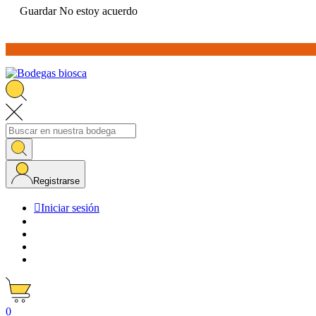
Guardar
No estoy acuerdo
Registrarse

Iniciar sesión
0