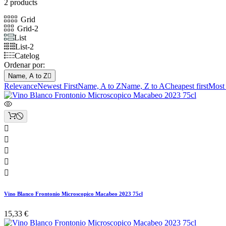
2 products
Grid
Grid-2
List
List-2
Catelog
Ordenar por:
Name, A to Z

Relevance
Newest First
Name, A to Z
Name, Z to A
Cheapest first
Most 





Vino Blanco Frontonio Microscopico Macabeo 2023 75cl
15,33 €