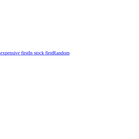
expensive first
In stock first
Random