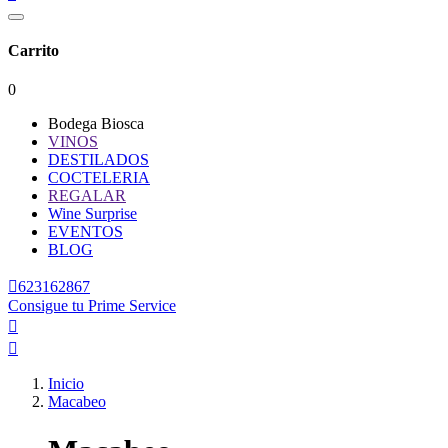
Carrito
0
Bodega Biosca
VINOS
DESTILADOS
COCTELERIA
REGALAR
Wine Surprise
EVENTOS
BLOG

623162867
Consigue tu Prime Service


Inicio
Macabeo