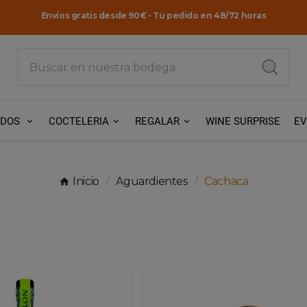
Envíos gratis desde 90€ - Tu pedido en 48/72 horas
ADOS
COCTELERIA
REGALAR
WINE SURPRISE
E
Inicio
Aguardientes
Cachaca