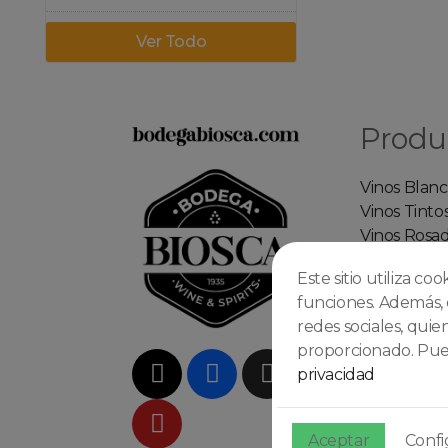
Ver Todo
Produ
Vinos Blanc
Vinos Tinto
Vinos Rosa
Espumosos
Este sitio utiliza co
Whiskys
funciones. Además, 
Rones
redes sociales, qui
Ginebras
proporcionado. Pued
Coctelería
privacidad
Aceptar
Confi