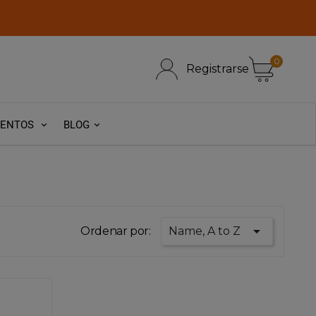
0
Registrarse
VENTOS
BLOG

Ordenar por:
Name, A to Z