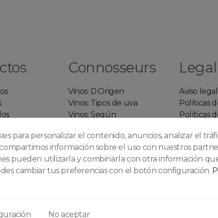
ctos
Connosseurs
Legal
os
Vinos: D.Origen
Aviso legal
s
Vinos: Tipos de uva
Políticas 
dos
Vinos: Según
Políticas d
envejecimiento
privacidad
okies para personalizar el contenido, anuncios, analizar el tráf
Whiskys:Según su
Condicion
compartimos información sobre el uso con nuestros partner
elaboración
Quienes 
enes pueden utilizarla y combinarla con otra información que
Ginebras: Según su
Contacte 
es cambiar tus preferencias con el botón configuración.
P
perfil de sabor
nosotros
guración
No aceptar