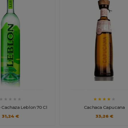










 Cachaza Leblon 70 Cl
Cachaca Capucana
31,24 €
33,26 €