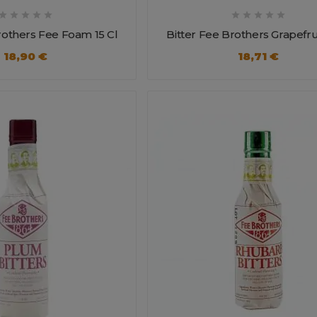










rothers Fee Foam 15 Cl
Bitter Fee Brothers Grapefrui
18,90 €
18,71 €