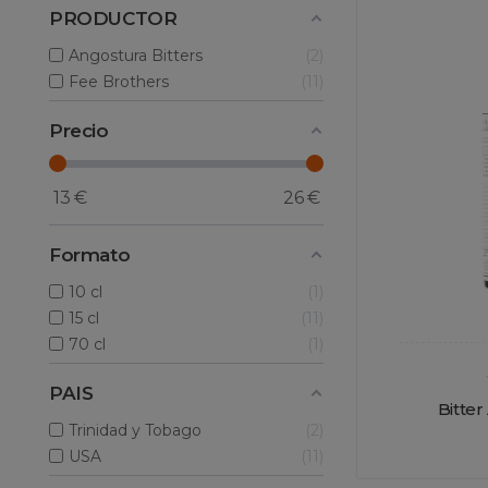
PRODUCTOR
Angostura Bitters
2
Fee Brothers
11
Precio
13
€
26
€
Formato
10 cl
1
15 cl
11
70 cl
1
PAIS
Bitter
Trinidad y Tobago
2
USA
11