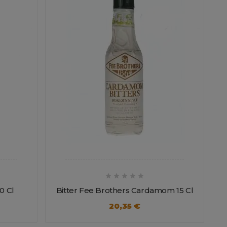





0 Cl
Bitter Fee Brothers Cardamom 15 Cl
20,35 €