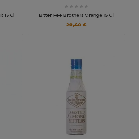





t 15 Cl
Bitter Fee Brothers Orange 15 Cl
20,40 €