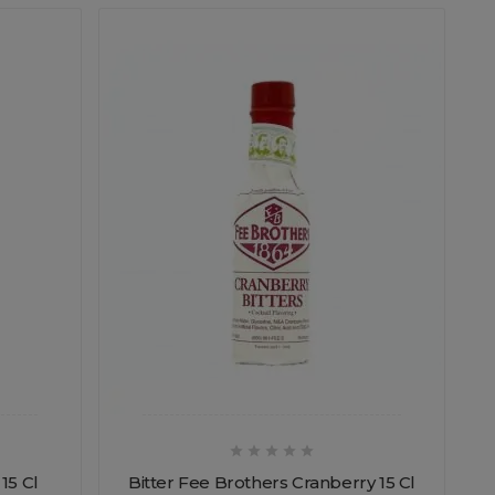





15 Cl
Bitter Fee Brothers Cranberry 15 Cl