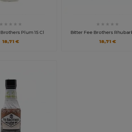










 Brothers Plum 15 Cl
Bitter Fee Brothers Rhubarb
18,71 €
18,71 €