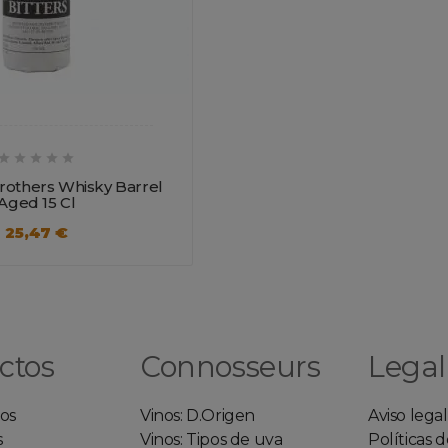





Brothers Whisky Barrel
Aged 15 Cl
25,47 €
ctos
Connosseurs
Legal
os
Vinos: D.Origen
Aviso legal
s
Vinos: Tipos de uva
Políticas 