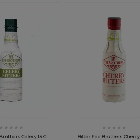










Brothers Celery 15 Cl
Bitter Fee Brothers Cherry 