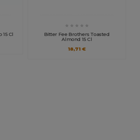





 15 Cl
Bitter Fee Brothers Toasted
Almond 15 Cl
18,71 €