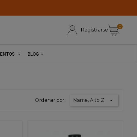
0
Registrarse
VENTOS
BLOG

Ordenar por:
Name, A to Z