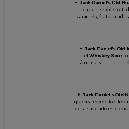
El
Jack Daniel’s Old No.
toque de roble tostado
caramelo, frutas madura
El
Jack Daniel’s Old 
el
Whiskey Sour
o 
disfrutarlo solo o con h
El
Jack Daniel’s Old N
que realmente lo diferenc
de ser añejado en barrica