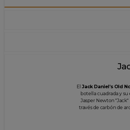
Jac
El
Jack Daniel’s Old No
botella cuadrada y su 
Jasper Newton "Jack" D
través de carbón de ar