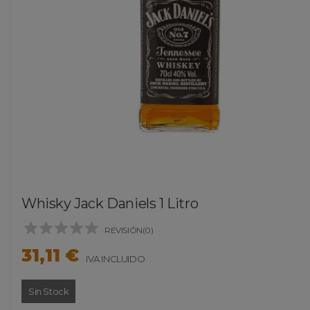
Whisky Jack Daniels 1 Litro





REVISIÓN(0)
31,11 €
IVA INCLUIDO
Sin Stock