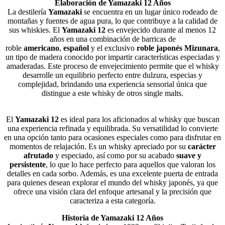
Elaboración de Yamazaki 12 Años
La destilería
Yamazaki
se encuentra en un lugar único rodeado de
montañas y fuentes de agua pura, lo que contribuye a la calidad de
sus whiskies. El
Yamazaki 12
es envejecido durante al menos 12
años en una combinación de barricas de
roble
americano
,
español
y el exclusivo
roble japonés Mizunara
,
un tipo de madera conocido por impartir características especiadas y
amaderadas. Este proceso de envejecimiento permite que el whisky
desarrolle un equilibrio perfecto entre dulzura, especias y
complejidad, brindando una experiencia sensorial única que
distingue a este whisky de otros single malts.
El
Yamazaki 12
es ideal para los aficionados al whisky que buscan
una experiencia refinada y equilibrada. Su versatilidad lo convierte
en una opción tanto para ocasiones especiales como para disfrutar en
momentos de relajación. Es un whisky apreciado por su
carácter
afrutado
y especiado, así como por su acabado
suave y
persistente
, lo que lo hace perfecto para aquellos que valoran los
detalles en cada sorbo. Además, es una excelente puerta de entrada
para quienes desean explorar el mundo del whisky japonés, ya que
ofrece una visión clara del enfoque artesanal y la precisión que
caracteriza a esta categoría.
Historia de Yamazaki 12 Años