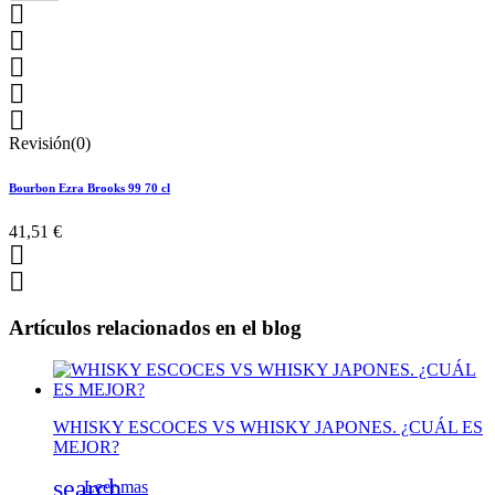





Revisión(0)
Bourbon Ezra Brooks 99 70 cl
41,51 €


Artículos relacionados en el blog
WHISKY ESCOCES VS WHISKY JAPONES. ¿CUÁL ES
MEJOR?
search
Leer mas