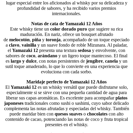
lugar especial entre los aficionados al whisky por su delicadeza y
profundidad de sabores, y ha recibido varios premios
internacionales.
Notas de cata de Yamazaki 12 Años
Este whisky tiene un
color dorado puro
que sugiere su rica
maduración. En nariz, ofrece un bouquet afrutado
de
melocotón
,
piña
y
toronja
, acompañado de un toque especiado
a
clavo
,
vainilla
y un suave fondo de roble Mizunara. Al paladar,
el
Yamazaki 12
presenta una textura
sedosa
y envolvente, con
sabores de
coco
,
arándano
y un ligero toque mantecoso. El final
es
largo y dulce
, con notas persistentes de
jengibre
,
canela
y un
sutil toque amaderado, lo que lo convierte en una experiencia que
evoluciona con cada sorbo.
Maridaje perfecto de Yamazaki 12 Años
El
Yamazaki 12
es un whisky versátil que puede disfrutarse solo,
especialmente si se sirve con una pequeña cantidad de agua para
liberar sus capas aromáticas. Es excelente para acompañar
platos
japoneses
tradicionales como sushi o sashimi, cuyo sabor delicado
complementa las notas afrutadas y especiadas del whisky. También
puede maridar bien con
quesos suaves
o
chocolates
con alto
contenido de cacao, potenciando las notas de coco y fruta tropical
presentes en el whisky.