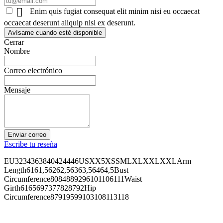

Enim quis fugiat consequat elit minim nisi eu occaecat
occaecat deserunt aliquip nisi ex deserunt.
Avísame cuando esté disponible
Cerrar
Nombre
Correo electrónico
Mensaje
Enviar correo
Escribe tu reseña
EU3234363840424446USXX5XSSMLXLXXLXXLArm
Length6161,56262,56363,56464,5Bust
Circumference8084889296101106111Waist
Girth6165697377828792Hip
Circumference87919599103108113118