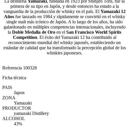
La destilería
Yamazaki
, fundada en 1923 por Shinjiro Torii, fue la
primera de su tipo en Japón, y desde entonces ha estado a la
vanguardia de la producción de whisky en el país. El
Yamazaki 12
Años
fue lanzado en 1984 y rápidamente se convirtió en el whisky
single malt más icónico de Japón. A lo largo de los años, ha sido
galardonado en múltiples competencias internacionales, incluyendo
la
Doble Medalla de Oro
en el
San Francisco World Spirits
Competition
. El éxito del Yamazaki 12 ha contribuido al
reconocimiento mundial del whisky japonés, estableciendo un
estándar de calidad que ha transformado la percepción global de los
whiskies japoneses.
Referencia
100328
Ficha técnica
PAIS
Japon
ZONA
Yamazaki
PRODUCTOR
yamazaki Distillery
ALCOHOL
43%