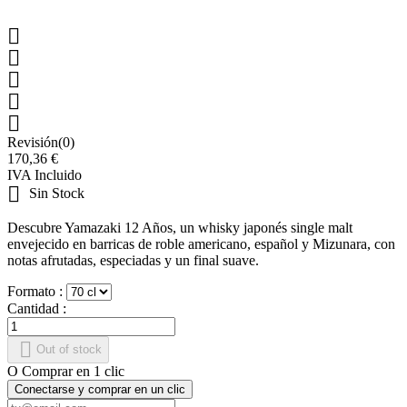





Revisión(0)
170,36 €
IVA Incluido

Sin Stock
Descubre Yamazaki 12 Años, un whisky japonés single malt
envejecido en barricas de roble americano, español y Mizunara, con
notas afrutadas, especiadas y un final suave.
Formato :
Cantidad :

Out of stock
O Comprar en 1 clic
Conectarse y comprar en un clic