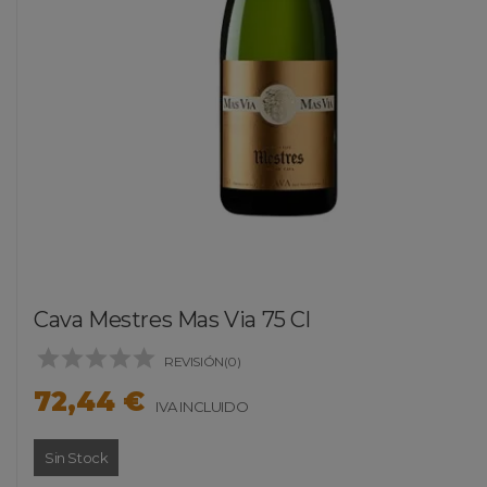
Cava Mestres Mas Via 75 Cl





REVISIÓN(0)
72,44 €
IVA INCLUIDO
Sin Stock