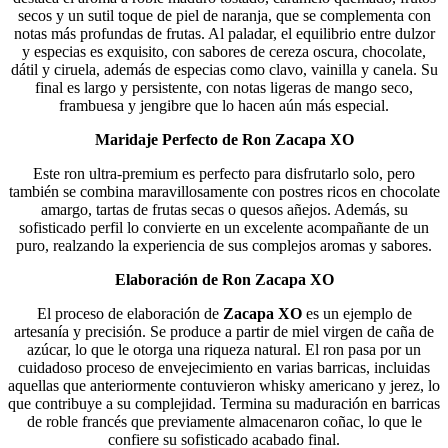
secos y un sutil toque de piel de naranja, que se complementa con
notas más profundas de frutas. Al paladar, el equilibrio entre dulzor
y especias es exquisito, con sabores de cereza oscura, chocolate,
dátil y ciruela, además de especias como clavo, vainilla y canela. Su
final es largo y persistente, con notas ligeras de mango seco,
frambuesa y jengibre que lo hacen aún más especial.
Maridaje Perfecto de Ron Zacapa XO
Este ron ultra-premium es perfecto para disfrutarlo solo, pero
también se combina maravillosamente con postres ricos en chocolate
amargo, tartas de frutas secas o quesos añejos. Además, su
sofisticado perfil lo convierte en un excelente acompañante de un
puro, realzando la experiencia de sus complejos aromas y sabores.
Elaboración de Ron Zacapa XO
El proceso de elaboración de
Zacapa XO
es un ejemplo de
artesanía y precisión. Se produce a partir de miel virgen de caña de
azúcar, lo que le otorga una riqueza natural. El ron pasa por un
cuidadoso proceso de envejecimiento en varias barricas, incluidas
aquellas que anteriormente contuvieron whisky americano y jerez, lo
que contribuye a su complejidad. Termina su maduración en barricas
de roble francés que previamente almacenaron coñac, lo que le
confiere su sofisticado acabado final.