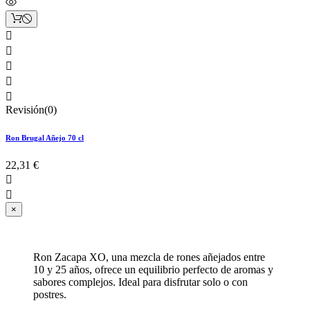





Revisión(0)
Ron Brugal Añejo 70 cl
22,31 €


×
Ron Zacapa XO, una mezcla de rones añejados entre
10 y 25 años, ofrece un equilibrio perfecto de aromas y
sabores complejos. Ideal para disfrutar solo o con
postres.