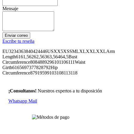
Mensaje
Enviar correo
Escribe tu reseña
EU3234363840424446USXX5XSSMLXLXXLXXLArm
Length6161,56262,56363,56464,5Bust
Circumference8084889296101106111Waist
Girth6165697377828792Hip
Circumference87919599103108113118
¡Consultanos!
Nuestros expertos a tu disposición
Whatsapp
Mail