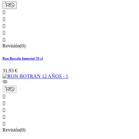





Revisión(0)
Ron Barcelo Imperial 70 cl
31,93 €





Revisión(0)