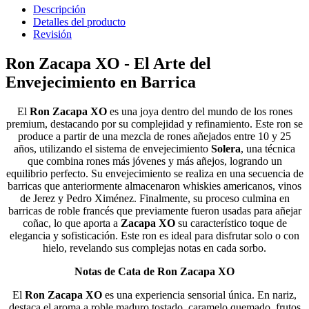
Descripción
Detalles del producto
Revisión
Ron Zacapa XO - El Arte del
Envejecimiento en Barrica
El
Ron Zacapa XO
es una joya dentro del mundo de los rones
premium, destacando por su complejidad y refinamiento. Este ron se
produce a partir de una mezcla de rones añejados entre 10 y 25
años, utilizando el sistema de envejecimiento
Solera
, una técnica
que combina rones más jóvenes y más añejos, logrando un
equilibrio perfecto. Su envejecimiento se realiza en una secuencia de
barricas que anteriormente almacenaron whiskies americanos, vinos
de Jerez y Pedro Ximénez. Finalmente, su proceso culmina en
barricas de roble francés que previamente fueron usadas para añejar
coñac, lo que aporta a
Zacapa XO
su característico toque de
elegancia y sofisticación. Este ron es ideal para disfrutar solo o con
hielo, revelando sus complejas notas en cada sorbo.
Notas de Cata de Ron Zacapa XO
El
Ron Zacapa XO
es una experiencia sensorial única. En nariz,
destaca el aroma a roble maduro tostado, caramelo quemado, frutos