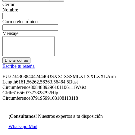
Cerrar
Nombre
Correo electrónico
Mensaje
Enviar correo
Escribe tu reseña
EU3234363840424446USXX5XSSMLXLXXLXXLArm
Length6161,56262,56363,56464,5Bust
Circumference8084889296101106111Waist
Girth6165697377828792Hip
Circumference87919599103108113118
¡Consultanos!
Nuestros expertos a tu disposición
Whatsapp
Mail