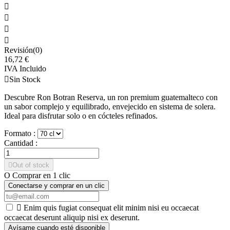




Revisión(0)
16,72 €
IVA Incluido

Sin Stock
Descubre Ron Botran Reserva, un ron premium guatemalteco con
un sabor complejo y equilibrado, envejecido en sistema de solera.
Ideal para disfrutar solo o en cócteles refinados.
Formato :
Cantidad :

Out of stock
O Comprar en 1 clic
Conectarse y comprar en un clic

Enim quis fugiat consequat elit minim nisi eu occaecat
occaecat deserunt aliquip nisi ex deserunt.
Avísame cuando esté disponible