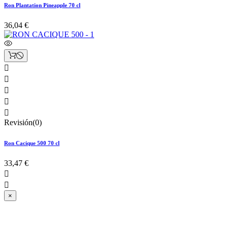
Ron Plantation Pineapple 70 cl
36,04 €





Revisión(0)
Ron Cacique 500 70 cl
33,47 €


×