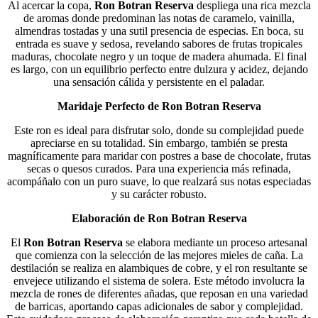
Al acercar la copa,
Ron Botran Reserva
despliega una rica mezcla
de aromas donde predominan las notas de caramelo, vainilla,
almendras tostadas y una sutil presencia de especias. En boca, su
entrada es suave y sedosa, revelando sabores de frutas tropicales
maduras, chocolate negro y un toque de madera ahumada. El final
es largo, con un equilibrio perfecto entre dulzura y acidez, dejando
una sensación cálida y persistente en el paladar.
Maridaje Perfecto de Ron Botran Reserva
Este ron es ideal para disfrutar solo, donde su complejidad puede
apreciarse en su totalidad. Sin embargo, también se presta
magníficamente para maridar con postres a base de chocolate, frutas
secas o quesos curados. Para una experiencia más refinada,
acompáñalo con un puro suave, lo que realzará sus notas especiadas
y su carácter robusto.
Elaboración de Ron Botran Reserva
El
Ron Botran Reserva
se elabora mediante un proceso artesanal
que comienza con la selección de las mejores mieles de caña. La
destilación se realiza en alambiques de cobre, y el ron resultante se
envejece utilizando el sistema de solera. Este método involucra la
mezcla de rones de diferentes añadas, que reposan en una variedad
de barricas, aportando capas adicionales de sabor y complejidad.