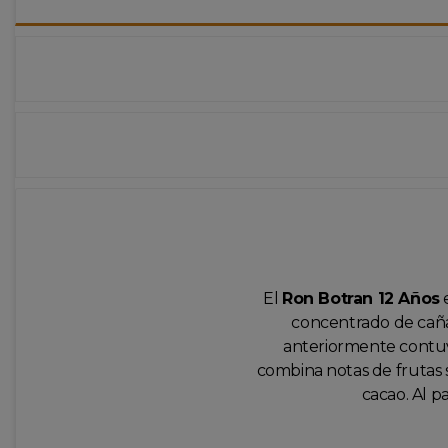
El
Ron Botran 12 Años
e
concentrado de caña 
anteriormente contuvi
combina notas de frutas s
cacao. Al p