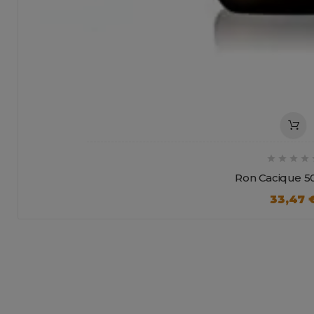




Ron Cacique 50
33,47 