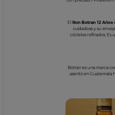
con precisión. Posterior
El
Ron Botran 12 Años
e
cuidadosa y su envejec
cócteles refinados. Es 
Botran es una marca con 
asentó en Guatemala ha