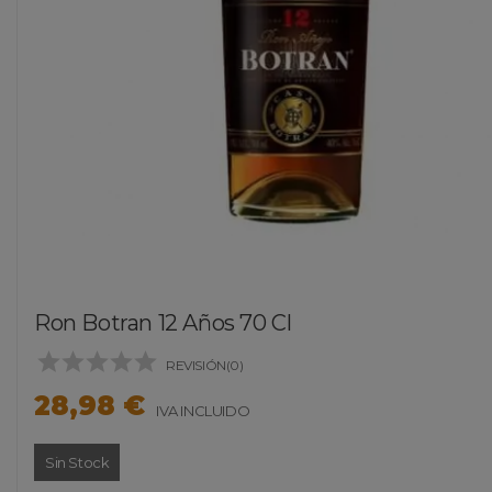
Ron Botran 12 Años 70 Cl





REVISIÓN(0)
28,98 €
IVA INCLUIDO
Sin Stock