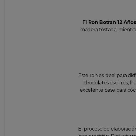
El
Ron Botran 12 Año
madera tostada, mientra
Este ron es ideal para d
chocolates oscuros, fr
excelente base para cóct
El proceso de elaboraci