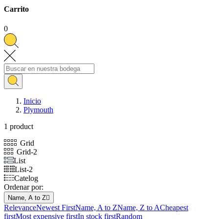
Carrito
0
Inicio
Plymouth
1 product
Grid
Grid-2
List
List-2
Catelog
Ordenar por:
Name, A to Z

Relevance
Newest First
Name, A to Z
Name, Z to A
Cheapest
first
Most expensive first
In stock first
Random