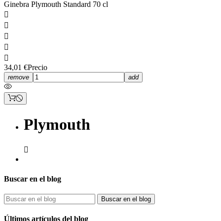
Ginebra Plymouth Standard 70 cl





34,01 €
Precio
remove
add
Plymouth

Buscar en el blog
Clear
PRODUCTOR
Buscar en el blog
Plymouth Distillery
1
Últimos artículos del blog