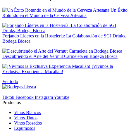
Precio
€
€
Un Éxito
Rotundo en el Mundo de la Cerveza Artesana
Formato
70 cl
1
Forjando Líderes en la Hostelería: La Colaboración de SGI Drinks,
PAIS
Bodega Biosca
Reino Unido
1
Descubriendo el Arte del Vermut Carmeleta en Bodega Biosca
Novedades
¡Vivimos la
Novedades
0
Exclusiva Experiencia Macallan!
En Oferta
Ver todo
En Oferta
0
Tiktok
Facebook
Instagram
Youtube
View products
1
Productos
Vinos Blancos
Vinos Tintos
Vinos Rosados
Espumosos