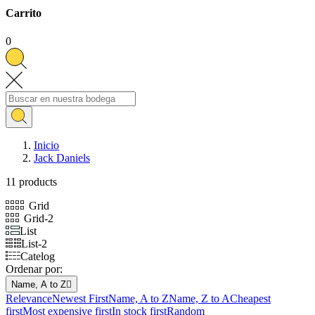
Carrito
0
Inicio
Jack Daniels
11 products
Grid
Grid-2
List
List-2
Catelog
Ordenar por:
Name, A to Z

Relevance
Newest First
Name, A to Z
Name, Z to A
Cheapest
first
Most expensive first
In stock first
Random