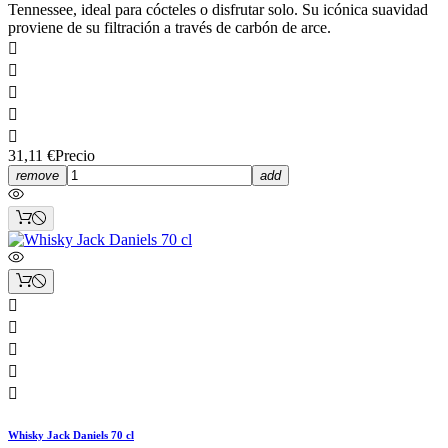
Tennessee, ideal para cócteles o disfrutar solo. Su icónica suavidad
proviene de su filtración a través de carbón de arce.





31,11 €
Precio
remove
add





Whisky Jack Daniels 70 cl