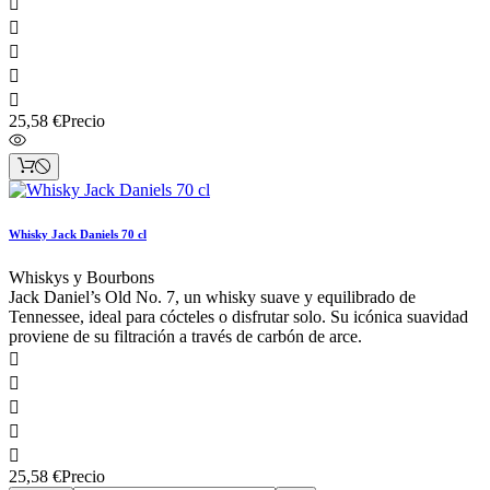





25,58 €
Precio
Whisky Jack Daniels 70 cl
Whiskys y Bourbons
Jack Daniel’s Old No. 7, un whisky suave y equilibrado de
Tennessee, ideal para cócteles o disfrutar solo. Su icónica suavidad
proviene de su filtración a través de carbón de arce.





25,58 €
Precio