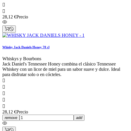


28,12 €
Precio
Whisky Jack Daniels Honey 70 cl
Whiskys y Bourbons
Jack Daniel's Tennessee Honey combina el clásico Tennessee
Whiskey con un licor de miel para un sabor suave y dulce. Ideal
para disfrutar solo o en cócteles.





28,12 €
Precio
remove
add