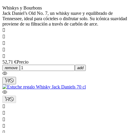
Whiskys y Bourbons
Jack Daniel’s Old No. 7, un whisky suave y equilibrado de
Tennessee, ideal para cócteles o disfrutar solo. Su icónica suavidad
proviene de su filtración a través de carbón de arce.





52,71 €
Precio
remove
add




