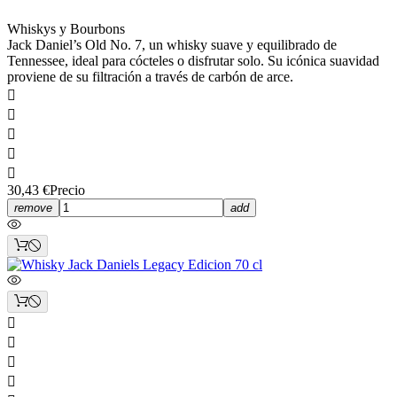
Whiskys y Bourbons
Jack Daniel’s Old No. 7, un whisky suave y equilibrado de
Tennessee, ideal para cócteles o disfrutar solo. Su icónica suavidad
proviene de su filtración a través de carbón de arce.





30,43 €
Precio
remove
add



