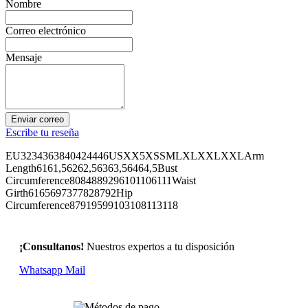
Nombre
Correo electrónico
Mensaje
Enviar correo
Escribe tu reseña
EU3234363840424446USXX5XSSMLXLXXLXXLArm
Length6161,56262,56363,56464,5Bust
Circumference8084889296101106111Waist
Girth6165697377828792Hip
Circumference87919599103108113118
¡Consultanos!
Nuestros expertos a tu disposición
Whatsapp
Mail