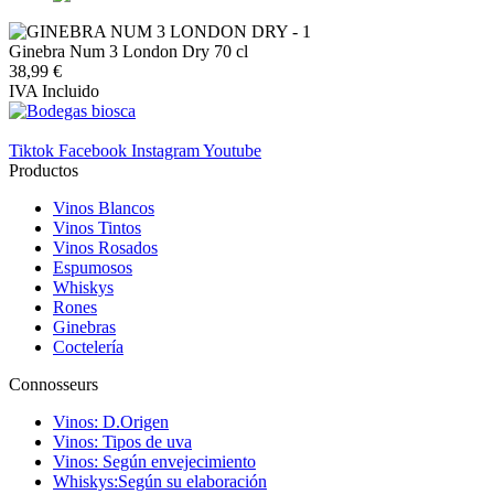
Ginebra Num 3 London Dry 70 cl
38,99 €
IVA Incluido
Tiktok
Facebook
Instagram
Youtube
Productos
Vinos Blancos
Vinos Tintos
Vinos Rosados
Espumosos
Whiskys
Rones
Ginebras
Coctelería
Connosseurs
Vinos: D.Origen
Vinos: Tipos de uva
Vinos: Según envejecimiento
Whiskys:Según su elaboración