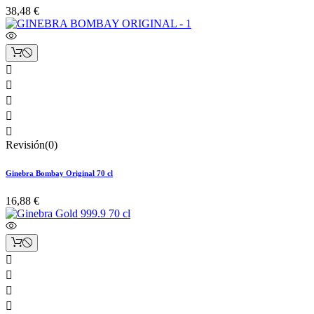
38,48 €





Revisión(0)
Ginebra Bombay Original 70 cl
16,88 €



