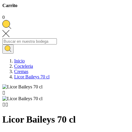
Carrito
0
Inicio
Cocteleria
Cremas
Licor Baileys 70 cl



Licor Baileys 70 cl