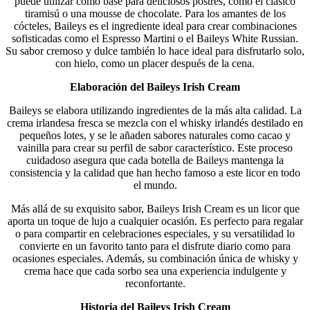
puede utilizar como base para deliciosos postres, como el clásico
tiramisú o una mousse de chocolate. Para los amantes de los
cócteles, Baileys es el ingrediente ideal para crear combinaciones
sofisticadas como el Espresso Martini o el Baileys White Russian.
Su sabor cremoso y dulce también lo hace ideal para disfrutarlo solo,
con hielo, como un placer después de la cena.
Elaboración del Baileys Irish Cream
Baileys se elabora utilizando ingredientes de la más alta calidad. La
crema irlandesa fresca se mezcla con el whisky irlandés destilado en
pequeños lotes, y se le añaden sabores naturales como cacao y
vainilla para crear su perfil de sabor característico. Este proceso
cuidadoso asegura que cada botella de Baileys mantenga la
consistencia y la calidad que han hecho famoso a este licor en todo
el mundo.
Más allá de su exquisito sabor, Baileys Irish Cream es un licor que
aporta un toque de lujo a cualquier ocasión. Es perfecto para regalar
o para compartir en celebraciones especiales, y su versatilidad lo
convierte en un favorito tanto para el disfrute diario como para
ocasiones especiales. Además, su combinación única de whisky y
crema hace que cada sorbo sea una experiencia indulgente y
reconfortante.
Historia del Baileys Irish Cream