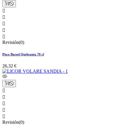





Revisión(0)
Pisco Barsol Quebranta 70 cl
26,32 €





Revisión(0)