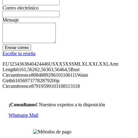
Correo electrónico
Mensaje
Enviar correo
Escribe tu reseña
EU3234363840424446USXX5XSSMLXLXXLXXLArm
Length6161,56262,56363,56464,5Bust
Circumference8084889296101106111Waist
Girth6165697377828792Hip
Circumference87919599103108113118
¡Consultanos!
Nuestros expertos a tu disposición
Whatsapp
Mail