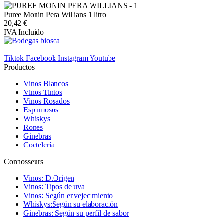
Puree Monin Pera Willians 1 litro
20,42 €
IVA Incluido
Tiktok
Facebook
Instagram
Youtube
Productos
Vinos Blancos
Vinos Tintos
Vinos Rosados
Espumosos
Whiskys
Rones
Ginebras
Coctelería
Connosseurs
Vinos: D.Origen
Vinos: Tipos de uva
Vinos: Según envejecimiento
Whiskys:Según su elaboración
Ginebras: Según su perfil de sabor