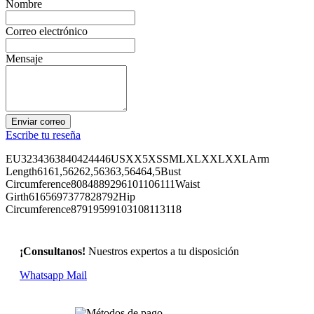
Nombre
Correo electrónico
Mensaje
Enviar correo
Escribe tu reseña
EU3234363840424446USXX5XSSMLXLXXLXXLArm
Length6161,56262,56363,56464,5Bust
Circumference8084889296101106111Waist
Girth6165697377828792Hip
Circumference87919599103108113118
¡Consultanos!
Nuestros expertos a tu disposición
Whatsapp
Mail