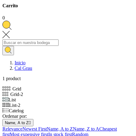
Carrito
0
Inicio
Cal Grau
1 product
Grid
Grid-2
List
List-2
Catelog
Ordenar por:
Name, A to Z

Relevance
Newest First
Name, A to Z
Name, Z to A
Cheapest
first
Most expensive first
In stock first
Random