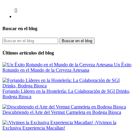

Buscar en el blog
Clear
PRODUCTOR
Buscar en el blog
Bodegas Cal Grau
1
Últimos artículos del blog
Precio
€
€
Un Éxito
Rotundo en el Mundo de la Cerveza Artesana
Formato
75 cl
1
Forjando Líderes en la Hostelería: La Colaboración de SGI Drinks,
PAIS
Bodega Biosca
España
1
Descubriendo el Arte del Vermut Carmeleta en Bodega Biosca
Novedades
¡Vivimos la
Novedades
0
Exclusiva Experiencia Macallan!
En Oferta