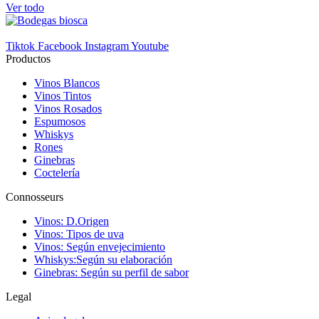
Ver todo
En Oferta
0
Tiktok
Facebook
Instagram
Youtube
View products
1
Productos
Vinos Blancos
Vinos Tintos
Vinos Rosados
Espumosos
Whiskys
Rones
Ginebras
Coctelería
Connosseurs
Vinos: D.Origen
Vinos: Tipos de uva
Vinos: Según envejecimiento
Whiskys:Según su elaboración
Ginebras: Según su perfil de sabor
Legal