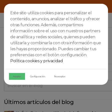
Este sitio utiliza cookies para personalizar el
contenido, anuncios, analizar el tráfico y ofrecer

otras funciones. Además, compartimos
información sobre el uso con nuestros partners
de analítica y redes sociales, quienes pueden
utilizarla y combinarla con otra información que
les hayas proporcionado. Puedes cambiar tus
ABSENTAS
preferencias con el botón configuración.
Política cookies y privacidad
Buscar en el blog
Aceptar
Configuración
No aceptar
Últimos artículos del blog