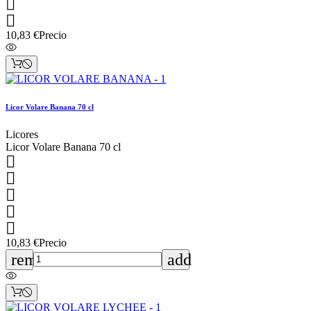


10,83 €
Precio
Licor Volare Banana 70 cl
Licores
Licor Volare Banana 70 cl





10,83 €
Precio
remove
add