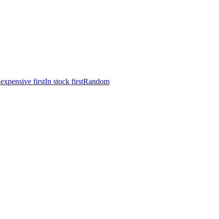
expensive first
In stock first
Random