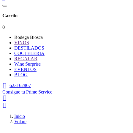
Carrito
0
Bodega Biosca
VINOS
DESTILADOS
COCTELERIA
REGALAR
Wine Surprise
EVENTOS
BLOG

623162867
Consigue tu Prime Service


Inicio
Volare