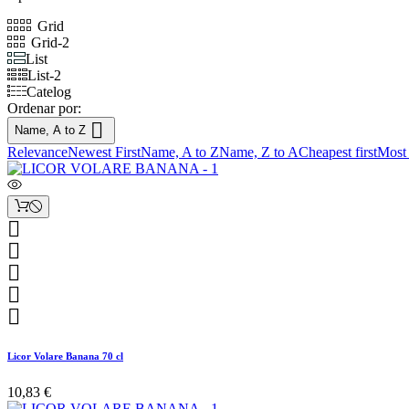
Grid
Grid-2
List
List-2
Catelog
Ordenar por:

Name, A to Z
Relevance
Newest First
Name, A to Z
Name, Z to A
Cheapest first
Most 





Licor Volare Banana 70 cl
10,83 €