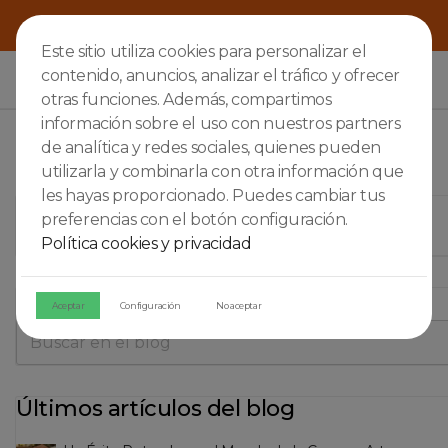
Este sitio utiliza cookies para personalizar el
contenido, anuncios, analizar el tráfico y ofrecer

otras funciones. Además, compartimos
información sobre el uso con nuestros partners
de analítica y redes sociales, quienes pueden
utilizarla y combinarla con otra información que
les hayas proporcionado. Puedes cambiar tus
VENTA DEL PUERTO
preferencias con el botón configuración.
Política cookies y privacidad
Buscar en el blog
Aceptar
Configuración
No aceptar
Últimos artículos del blog